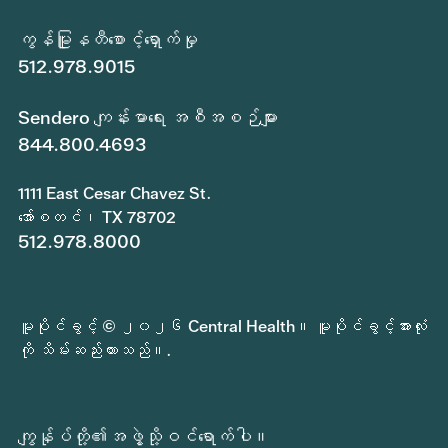
ကွန်မြူနတီစောင့်ရှောက်မှု
512.978.9015
Sendero ကျန်းမာရေး အစီအစဉ်များ
844.800.4693
1111 East Cesar Chavez St.
အော်စတင်၊ TX 78702
512.978.8000
မူပိုင်ခွင့် © ၂၀၂၆ Central Health။ မူပိုင်ခွင့်အားလုံး
ကို သိမ်းဆည်းထားသည်။.
ကျွန်ုပ်တို့၏အဖွဲ့သို့ဝင်ရောက်ပါ။