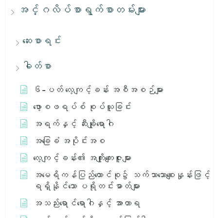
အင်္ဂလိပ်စာရွက်စာတမ်းများ
ဆေးစာရင်း
ဓါတ်စာ
၆-ပတ် လေ့ကျင့်ခန်း အစီအစဉ်များ
ဖော့စဖရပ်စ် စုပ်ယူခြင်း
အရက်နှင့် ဆီးချိုရောဂါ
အခြေခံ အပိုင်းအစ
လေ့ကျင့်ခန်း၏ အကျိုးကျေးဇူးများ
အမေရိကန်ပြည်ထောင်စု၌ သက်သာသောစျေးနှုန်းဖြင့်
ရရှိနိုင်သော ပရိုတင်းဓာတ်များ
အသည်းရောင်ရောဂါနှင့် အာဟာရ