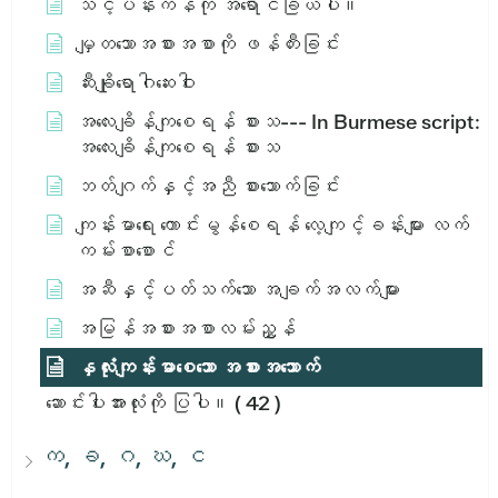
သင့်ပန်းကန်ကို အရောင်ခြယ်ပါ။
မျှတသောအစားအစာကို ဖန်တီးခြင်း
ဆီးချိုရောဂါဆေးဝါး
အ​လေး​ချိန်​ကျ​စေ​ရန်​ စား​သ​ --- In Burmese script:
အ​လေး​ချိန်​ကျ​စေ​ရန်​ စား​သ​
ဘတ်ဂျက်နှင့်အညီ စားသောက်ခြင်း
ကျန်းမာရေး ကောင်းမွန်စေရန် လေ့ကျင့်ခန်းများ လက်
ကမ်းစာစောင်
အဆီနှင့်ပတ်သက်သော အချက်အလက်များ
အမြန်အစားအစာလမ်းညွှန်
နှလုံးကျန်းမာစေသော အစားအသောက်
ဆောင်းပါးအားလုံးကို ပြပါ။
( 42 )
က, ခ, ဂ, ဃ, င