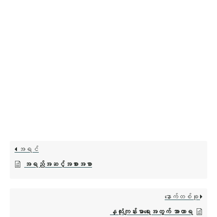
အရင်
အရည်အဆင့်အစားအစာ
နောက်တစ်ခု
နှလုံးကျန်းမာရေးအတွက် အာဟာရ