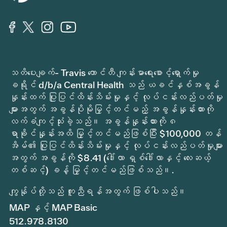
သတိပေးချက်- Travis ကောင်တီ ကျန်းမာရေးစောင့်ရှောက်မှု
ခရိုင် d/b/a Central Health သည် ယခင်နှစ်အခွန်
နှုန်းထက် ပြုပြင်ထိန်းသိမ်းမှုနှင့် လုပ်ငန်းလည်ပတ်မှု
များအတွက် အခွန်ပိုမိုမြှင့်တင်မည့် အခွန်နှုန်းထားကို
လက်ခံကျင့်သုံးခဲ့သည်။ အခွန်နှုန်းထားကို ၈
ရာခိုင်နှုန်းအထိ မြှင့်တင်မည်ဖြစ်ပြီး $100,000 တန်
အိမ်၏ ပြုပြင်ထိန်းသိမ်းမှုနှင့် လုပ်ငန်းလည်ပတ်မှုများ
အတွက် အခွန်ကို $8.41 (ဒေါ်လာ ရှစ်ဒေါ်လာနှင့် လေးဆယ့်
တစ်ဆင့်) ခန့် မြှင့်တင်မည်ဖြစ်သည်။.
ကျွန်ုပ်တို့သည် ကူညီရန်အတွက် ဖြစ်ပါသည်။
MAP နှင့် MAP Basic
512.978.8130