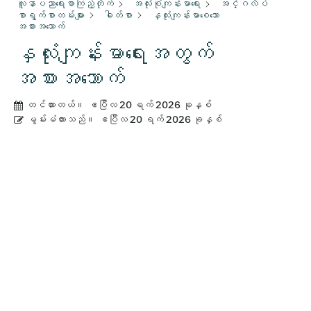
လူနာပညာရေးစာကြည့်တိုက်
အလုံးစုံကျန်းမာရေး
အင်္ဂလိပ်
စာရွက်စာတမ်းများ
ဓါတ်စာ
နှလုံးကျန်းမာစေသော
အစားအသောက်
နှလုံးကျန်းမာရေးအတွက်
အစားအသောက်
တင်ထားတယ်။
ဧပြီလ 20 ရက် 2026 ခုနှစ်
မွမ်းမံထားသည်။
ဧပြီလ 20 ရက် 2026 ခုနှစ်