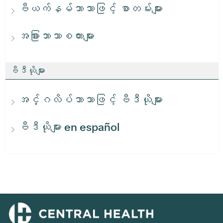
ဗီယက်နမ်ဘာသာဖြင့် စာတမ်းများ
အခြားဘာသာစကားများ
ဗီဒီယိုများ
အင်္ဂလိပ်ဘာသာဖြင့် ဗီဒီယိုများ
ဗီဒီယိုများ en español