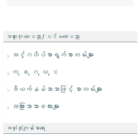
အထူးကု ဆေးပညာ / ပင်မဆေးပညာ
အင်္ဂလိပ်စာရွက်စာတမ်းများ
က, ခ, ဂ, ဃ, င
ဗီယက်နမ်ဘာသာဖြင့် စာတမ်းများ
အခြားဘာသာစကားများ
အလုံးစုံကျန်းမာရေး