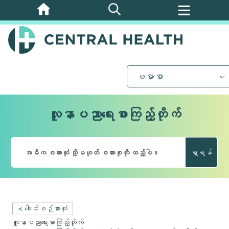
အဓိက
အကြောင်းအရာ
သို့
ကျော်သွား
ပါ။
ဗမာစာ
လူနာပညာရေးစာကြည့်တိုက်
ရှာရန်
< ခေါင်းစဉ်အားလုံး
လူနာပညာရေးစာကြည့်တိုက်