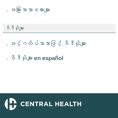
အခြားဘာသာစကားများ
ဗီဒီယိုများ
အင်္ဂလိပ်ဘာသာဖြင့် ဗီဒီယိုများ
ဗီဒီယိုများ en español