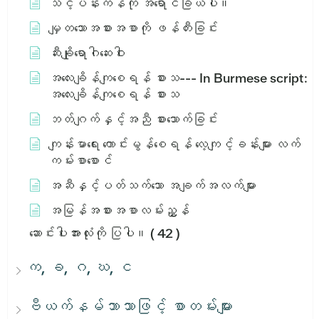
သင့်ပန်းကန်ကို အရောင်ခြယ်ပါ။
မျှတသောအစားအစာကို ဖန်တီးခြင်း
ဆီးချိုရောဂါဆေးဝါး
အ​လေး​ချိန်​ကျ​စေ​ရန်​ စား​သ​ --- In Burmese script:
အ​လေး​ချိန်​ကျ​စေ​ရန်​ စား​သ​
ဘတ်ဂျက်နှင့်အညီ စားသောက်ခြင်း
ကျန်းမာရေး ကောင်းမွန်စေရန် လေ့ကျင့်ခန်းများ လက်
ကမ်းစာစောင်
အဆီနှင့်ပတ်သက်သော အချက်အလက်များ
အမြန်အစားအစာလမ်းညွှန်
ဆောင်းပါးအားလုံးကို ပြပါ။
( 42 )
က, ခ, ဂ, ဃ, င
ဗီယက်နမ်ဘာသာဖြင့် စာတမ်းများ