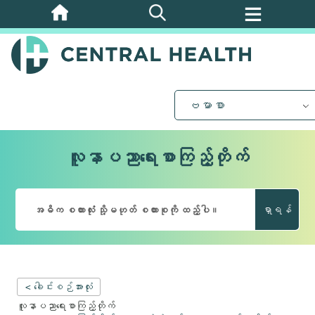
အဓိက
အကြောင်းအရာ
သို့
ကျော်သွား
ပါ။
ဗမာစာ
လူနာပညာရေးစာကြည့်တိုက်
ရှာရန်
< ခေါင်းစဉ်အားလုံး
လူနာပညာရေးစာကြည့်တိုက်