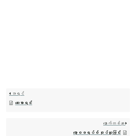
အရင်
ဆေးစာရင်း
နောက်တစ်ခု
ဖော့စဖရပ်စ် စုပ်ယူခြင်း