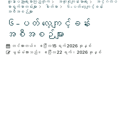
လူနာပညာရေးစာကြည့်တိုက်
အလုံးစုံကျန်းမာရေး
အင်္ဂလိပ်
စာရွက်စာတမ်းများ
ဓါတ်စာ
၆-ပတ် လေ့ကျင့်ခန်း
အစီအစဉ်များ
၆-ပတ် လေ့ကျင့်ခန်း
အစီအစဉ်များ
တင်ထားတယ်။
ဧပြီလ 15 ရက် 2026 ခုနှစ်
မွမ်းမံထားသည်။
ဧပြီလ 22 ရက်၊ 2026 ခုနှစ်