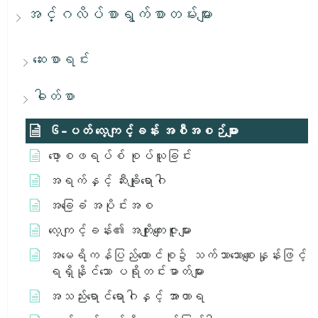
အင်္ဂလိပ်စာရွက်စာတမ်းများ
ဆေးစာရင်း
ဓါတ်စာ
၆-ပတ် လေ့ကျင့်ခန်း အစီအစဉ်များ
ဖော့စဖရပ်စ် စုပ်ယူခြင်း
အရက်နှင့် ဆီးချိုရောဂါ
အခြေခံ အပိုင်းအစ
လေ့ကျင့်ခန်း၏ အကျိုးကျေးဇူးများ
အမေရိကန်ပြည်ထောင်စု၌ သက်သာသောစျေးနှုန်းဖြင့်
ရရှိနိုင်သော ပရိုတင်းဓာတ်များ
အသည်းရောင်ရောဂါနှင့် အာဟာရ