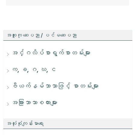
အထူးကု ဆေးပညာ / ပင်မဆေးပညာ
အင်္ဂလိပ်စာရွက်စာတမ်းများ
က, ခ, ဂ, ဃ, င
ဗီယက်နမ်ဘာသာဖြင့် စာတမ်းများ
အခြားဘာသာစကားများ
အလုံးစုံကျန်းမာရေး