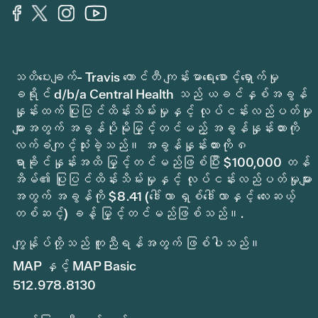
သတိပေးချက်- Travis ကောင်တီ ကျန်းမာရေးစောင့်ရှောက်မှု
ခရိုင် d/b/a Central Health သည် ယခင်နှစ်အခွန်
နှုန်းထက် ပြုပြင်ထိန်းသိမ်းမှုနှင့် လုပ်ငန်းလည်ပတ်မှု
များအတွက် အခွန်ပိုမိုမြှင့်တင်မည့် အခွန်နှုန်းထားကို
လက်ခံကျင့်သုံးခဲ့သည်။ အခွန်နှုန်းထားကို ၈
ရာခိုင်နှုန်းအထိ မြှင့်တင်မည်ဖြစ်ပြီး $100,000 တန်
အိမ်၏ ပြုပြင်ထိန်းသိမ်းမှုနှင့် လုပ်ငန်းလည်ပတ်မှုများ
အတွက် အခွန်ကို $8.41 (ဒေါ်လာ ရှစ်ဒေါ်လာနှင့် လေးဆယ့်
တစ်ဆင့်) ခန့် မြှင့်တင်မည်ဖြစ်သည်။.
ကျွန်ုပ်တို့သည် ကူညီရန်အတွက် ဖြစ်ပါသည်။
MAP နှင့် MAP Basic
512.978.8130