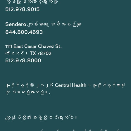
ကွန်မြူနတီစောင့်ရှောက်မှု
512.978.9015
Sendero ကျန်းမာရေး အစီအစဉ်များ
844.800.4693
1111 East Cesar Chavez St.
အော်စတင်၊ TX 78702
512.978.8000
မူပိုင်ခွင့် © ၂၀၂၆ Central Health။ မူပိုင်ခွင့်အားလုံး
ကို သိမ်းဆည်းထားသည်။.
ကျွန်ုပ်တို့၏အဖွဲ့သို့ဝင်ရောက်ပါ။