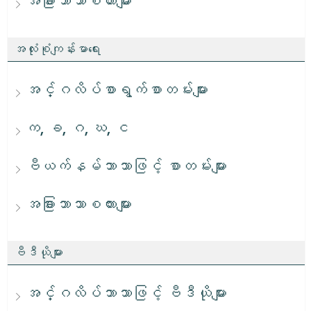
အခြားဘာသာစကားများ
အလုံးစုံကျန်းမာရေး
အင်္ဂလိပ်စာရွက်စာတမ်းများ
က, ခ, ဂ, ဃ, င
ဗီယက်နမ်ဘာသာဖြင့် စာတမ်းများ
အခြားဘာသာစကားများ
ဗီဒီယိုများ
အင်္ဂလိပ်ဘာသာဖြင့် ဗီဒီယိုများ