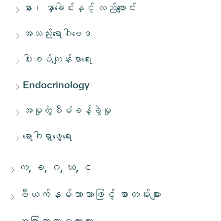
နား၊ နှာခေါင်းနှင့် လည်ချောင်း
အသည်းရောဂါဗေဒ
ပါးစပ်ကျန်းမာရေး
Endocrinology
အမှုတွဲစီမံခန့်ခွဲမှု
ရောဂါရှာဖွေရေး
က, ခ, ဂ, ဃ, င
ဗီယက်နမ်ဘာသာဖြင့် စာတမ်းများ