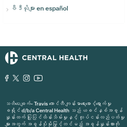
ဗီဒီယိုများ en español
သတိပေးချက်- Travis ကောင်တီ ကျန်းမာရေးစောင့်ရှောက်မှု
ခရိုင် d/b/a Central Health သည် ယခင်နှစ်အခွန်
နှုန်းထက် ပြုပြင်ထိန်းသိမ်းမှုနှင့် လုပ်ငန်းလည်ပတ်မှု
များအတွက် အခွန်ပိုမိုမြှင့်တင်မည့် အခွန်နှုန်းထားကို