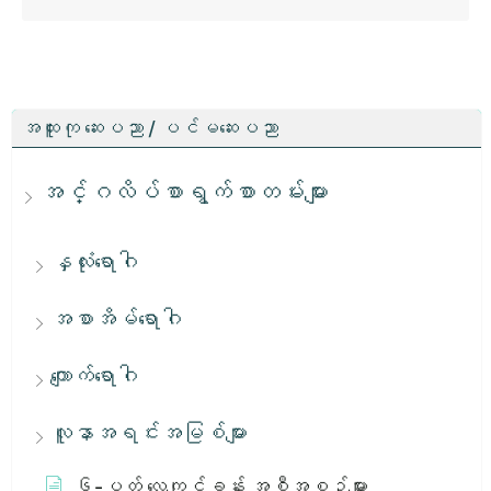
အထူးကု ဆေးပညာ / ပင်မဆေးပညာ
အင်္ဂလိပ်စာရွက်စာတမ်းများ
နှလုံးရောဂါ
အစာအိမ်ရောဂါ
ကျောက်ရောဂါ
လူနာအရင်းအမြစ်များ
၆-ပတ် လေ့ကျင့်ခန်း အစီအစဉ်များ