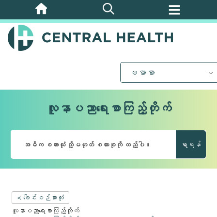
အဓိက
အကြောင်းအရာ
သို့
ကျော်သွား
ပါ။
ဗမာစာ
လူနာပညာရေးစာကြည့်တိုက်
ရှာရန်
< ခေါင်းစဉ်အားလုံး
လူနာပညာရေးစာကြည့်တိုက်