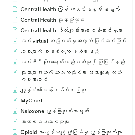
Central Health ဗြေခ် ကလင်းနစ္ခ် စာရွက်
Central Health သူနာပြုလိုင်း
Central Health စိတ်ကျန်းမာရေးဝန်ဆောင်မှုများ
သင့် virtual လည်ပတ်မှုအတွက် ပြင်ဆင်ခြင်း
ဆေးဝါးများကို စနစ်တကျ ဖယ်ရှားနည်း
သင့်ဗီဒီယိုလာရောက်လည်ပတ်မှုကို ပြုပြင်နည်း
လူနာများအတွက် ဆေးဘက်ဆိုင်ရာ အနားယူရေး လက်
ကမ်းစာစောင်
ကျွန်ုပ်၏ပန်းကန်စီစဉ်သူ
MyChart
Naloxone ညွှန်ကြားချက်စာရွက်
အာဟာရဝန်ဆောင်မှုများ
Opioid အလွန်အကျွံ တုံ့ပြန်မှု ညွှန်ကြားချက်များ