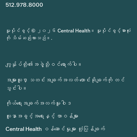
512.978.8000
မူပိုင်ခွင့် © ၂၀၂၆ Central Health။ မူပိုင်ခွင့်အားလုံး
ကို သိမ်းဆည်းထားသည်။.
ကျွန်ုပ်တို့၏အဖွဲ့သို့ဝင်ရောက်ပါ။
အများသူငှာ သတင်းအချက်အလတ် တောင်းဆိုချက်ကို တင်
သွင်းပါ။
ကိုယ်ရေးအချက်အလက်မူဝါဒ
လူနာအခွင့်အရေးနှင့် တာဝန်များ
Central Health ဝန်ဆောင်မှုများ တုံ့ပြန်ချက်