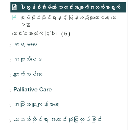
ပါဆွန်စ်အိမ်တော် သတင်းအချက်အလက်စာရွက်
ရုပ်ပိုင်းဆိုင်ရာနှင့် ပြန်လည်ထူထောင်ရေး ဆေး
ပညာ
ဆောင်းပါးအားလုံးကို ပြပါ။
( 5 )
ဆရာမလေး
အဆုတ်ဗေဒ
ကျောက်ကပ်ဆေး
Palliative Care
အပြုအမူကျန်းမာရေး
ဆေးဘက်ဆိုင်ရာ အကောင်းဆုံးပြုလုပ်ခြင်း