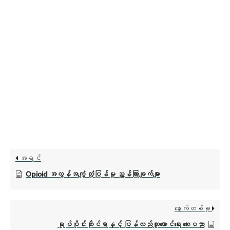
အရင်
Opioid အလွန်အကျွံ တုံ့ပြန်မှု ညွှန်ကြားချက်များ
နောက်တစ်ခု
ရုပ်ပိုင်းဆိုင်ရာနှင့် ပြန်လည်ထူထောင်ရေး ဆေးပညာ