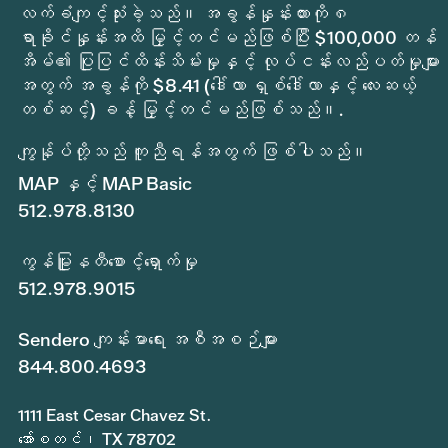
လက်ခံကျင့်သုံးခဲ့သည်။ အခွန်နှုန်းထားကို ၈
ရာခိုင်နှုန်းအထိ မြှင့်တင်မည်ဖြစ်ပြီး $100,000 တန်
အိမ်၏ ပြုပြင်ထိန်းသိမ်းမှုနှင့် လုပ်ငန်းလည်ပတ်မှုများ
အတွက် အခွန်ကို $8.41 (ဒေါ်လာ ရှစ်ဒေါ်လာနှင့် လေးဆယ့်
တစ်ဆင့်) ခန့် မြှင့်တင်မည်ဖြစ်သည်။.
ကျွန်ုပ်တို့သည် ကူညီရန်အတွက် ဖြစ်ပါသည်။
MAP နှင့် MAP Basic
512.978.8130
ကွန်မြူနတီစောင့်ရှောက်မှု
512.978.9015
Sendero ကျန်းမာရေး အစီအစဉ်များ
844.800.4693
1111 East Cesar Chavez St.
အော်စတင်၊ TX 78702