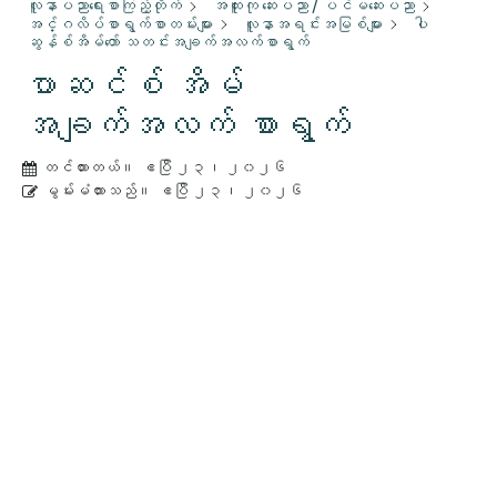
လူနာပညာရေးစာကြည့်တိုက်
အထူးကု ဆေးပညာ / ပင်မဆေးပညာ
အင်္ဂလိပ်စာရွက်စာတမ်းများ
လူနာအရင်းအမြစ်များ
ပါ
ဆွန်စ်အိမ်တော် သတင်းအချက်အလက်စာရွက်
ပာဆင်စ် အိမ်
အချက်အလက် စာရွက်
တင်ထားတယ်။
ဧပြီ ၂၃၊ ၂၀၂၆
မွမ်းမံထားသည်။
ဧပြီ ၂၃၊ ၂၀၂၆