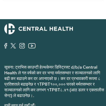
सूचना: ट्राभिस काउन्टी हेल्थकेयर डिस्ट्रिक्ट d/b/a Central
Health ले गत वर्षको कर दर भन्दा मर्मतसम्भार र सञ्चालनको लागि
बढी कर बढाउने कर दर अपनाएको छ। कर दर प्रभावकारी रूपमा ८
प्रतिशतले बढाइनेछ र १TP8T१००,००० घरको मर्मतसम्भार र
सञ्चालनको लागि कर लगभग १TP8T८.४१ (आठ डलर र एकतालीस
सेन्ट) ले बढाउनेछ।.
हामी मद्दत गर्न यहाँ छौं: