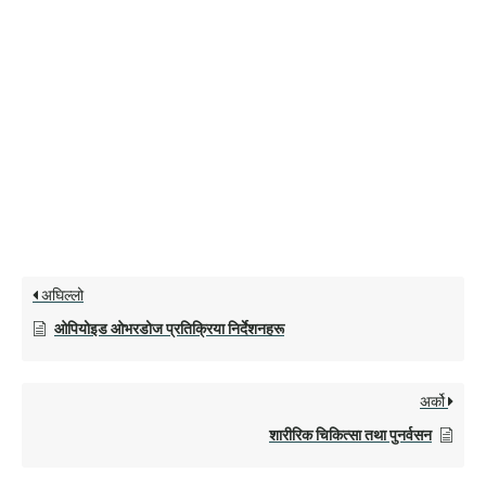
अघिल्लो
ओपियोइड ओभरडोज प्रतिक्रिया निर्देशनहरू
अर्को
शारीरिक चिकित्सा तथा पुनर्वसन