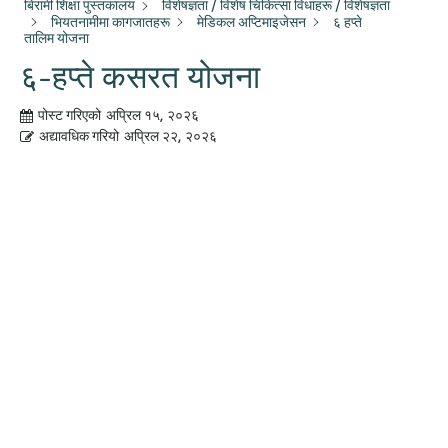
बिरामी शिक्षा पुस्तकालय
विशेषज्ञता / विशेष चिकित्सा विधाहरू / विशेषज्ञता
भियतनामीमा कागजातहरू
मेडिकल अप्टिमाइजेसन
६ हप्ते
तालिम योजना
६-हप्ते कसरत योजना
पोस्ट गरिएको
अप्रिल १५, २०२६
अद्यावधिक गरियो
अप्रिल २२, २०२६