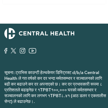
सूचना: ट्राभिस काउन्टी हेल्थकेयर डिस्ट्रिक्ट d/b/a Central
Health ले गत वर्षको कर दर भन्दा मर्मतसम्भार र सञ्चालनको लागि
बढी कर बढाउने कर दर अपनाएको छ। कर दर प्रभावकारी रूपमा ८
प्रतिशतले बढाइनेछ र १TP8T१००,००० घरको मर्मतसम्भार र
सञ्चालनको लागि कर लगभग १TP8T८.४१ (आठ डलर र एकतालीस
सेन्ट) ले बढाउनेछ।.