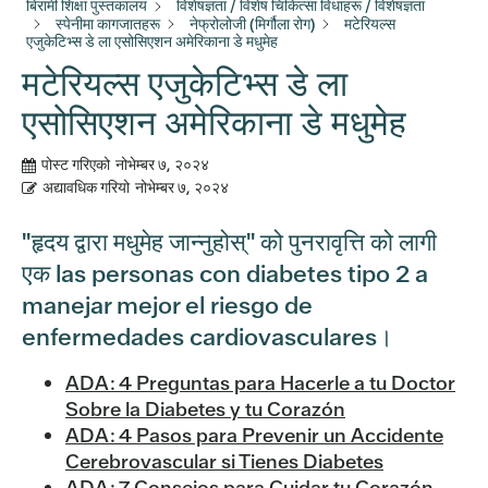
बिरामी शिक्षा पुस्तकालय
विशेषज्ञता / विशेष चिकित्सा विधाहरू / विशेषज्ञता
स्पेनीमा कागजातहरू
नेफ्रोलोजी (मिर्गौला रोग)
मटेरियल्स
एजुकेटिभ्स डे ला एसोसिएशन अमेरिकाना डे मधुमेह
मटेरियल्स एजुकेटिभ्स डे ला
एसोसिएशन अमेरिकाना डे मधुमेह
पोस्ट गरिएको
नोभेम्बर ७, २०२४
अद्यावधिक गरियो
नोभेम्बर ७, २०२४
"हृदय द्वारा मधुमेह जान्नुहोस्" को पुनरावृत्ति को लागी
एक las personas con diabetes tipo 2 a
manejar mejor el riesgo de
enfermedades cardiovasculares।
ADA: 4 Preguntas para Hacerle a tu Doctor
Sobre la Diabetes y tu Corazón
ADA: 4 Pasos para Prevenir un Accidente
Cerebrovascular si Tienes Diabetes
ADA: 7 Consejos para Cuidar tu Corazón