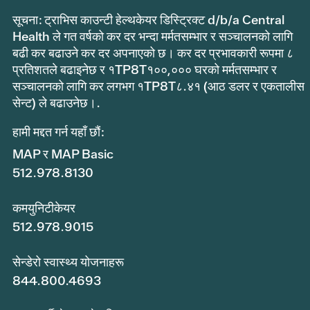
सूचना: ट्राभिस काउन्टी हेल्थकेयर डिस्ट्रिक्ट d/b/a Central
Health ले गत वर्षको कर दर भन्दा मर्मतसम्भार र सञ्चालनको लागि
बढी कर बढाउने कर दर अपनाएको छ। कर दर प्रभावकारी रूपमा ८
प्रतिशतले बढाइनेछ र १TP8T१००,००० घरको मर्मतसम्भार र
सञ्चालनको लागि कर लगभग १TP8T८.४१ (आठ डलर र एकतालीस
सेन्ट) ले बढाउनेछ।.
हामी मद्दत गर्न यहाँ छौं:
MAP र MAP Basic
512.978.8130
कमयुनिटीकेयर
512.978.9015
सेन्डेरो स्वास्थ्य योजनाहरू
844.800.4693