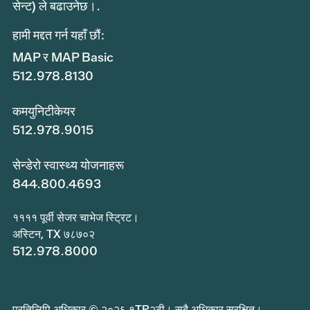
सेन्ट) ले बढाउनेछ।.
हामी मद्दत गर्न यहाँ छौं:
MAP र MAP Basic
512.978.8130
कमयुनिटीकेयर
512.978.9015
सेन्डेरो स्वास्थ्य योजनाहरू
844.800.4693
११११ पूर्वी सेजर चाभेज स्ट्रिट।
अस्टिन, TX ७८७०२
512.978.8000
प्रतिलिपि अधिकार © २०२६ १TP२टी। सबै अधिकार सुरक्षित।.