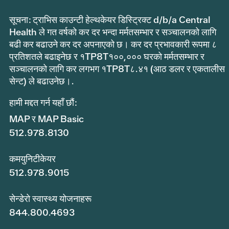
सूचना: ट्राभिस काउन्टी हेल्थकेयर डिस्ट्रिक्ट d/b/a Central
Health ले गत वर्षको कर दर भन्दा मर्मतसम्भार र सञ्चालनको लागि
बढी कर बढाउने कर दर अपनाएको छ। कर दर प्रभावकारी रूपमा ८
प्रतिशतले बढाइनेछ र १TP8T१००,००० घरको मर्मतसम्भार र
सञ्चालनको लागि कर लगभग १TP8T८.४१ (आठ डलर र एकतालीस
सेन्ट) ले बढाउनेछ।.
हामी मद्दत गर्न यहाँ छौं:
MAP र MAP Basic
512.978.8130
कमयुनिटीकेयर
512.978.9015
सेन्डेरो स्वास्थ्य योजनाहरू
844.800.4693