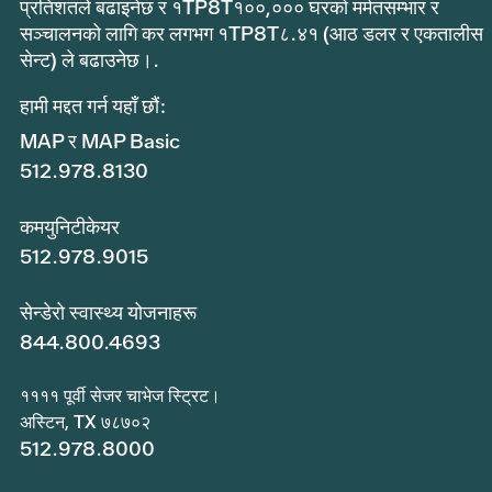
प्रतिशतले बढाइनेछ र १TP8T१००,००० घरको मर्मतसम्भार र
सञ्चालनको लागि कर लगभग १TP8T८.४१ (आठ डलर र एकतालीस
सेन्ट) ले बढाउनेछ।.
हामी मद्दत गर्न यहाँ छौं:
MAP र MAP Basic
512.978.8130
कमयुनिटीकेयर
512.978.9015
सेन्डेरो स्वास्थ्य योजनाहरू
844.800.4693
११११ पूर्वी सेजर चाभेज स्ट्रिट।
अस्टिन, TX ७८७०२
512.978.8000