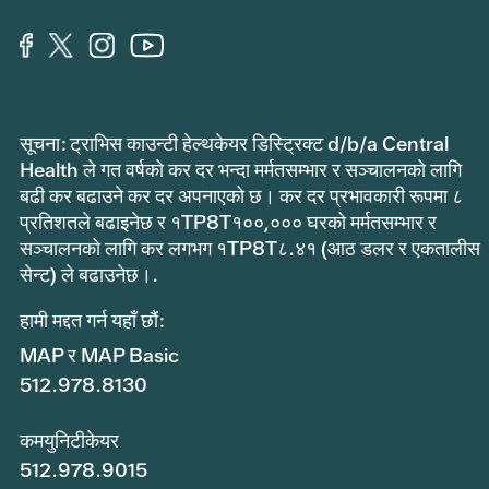
सूचना: ट्राभिस काउन्टी हेल्थकेयर डिस्ट्रिक्ट d/b/a Central
Health ले गत वर्षको कर दर भन्दा मर्मतसम्भार र सञ्चालनको लागि
बढी कर बढाउने कर दर अपनाएको छ। कर दर प्रभावकारी रूपमा ८
प्रतिशतले बढाइनेछ र १TP8T१००,००० घरको मर्मतसम्भार र
सञ्चालनको लागि कर लगभग १TP8T८.४१ (आठ डलर र एकतालीस
सेन्ट) ले बढाउनेछ।.
हामी मद्दत गर्न यहाँ छौं:
MAP र MAP Basic
512.978.8130
कमयुनिटीकेयर
512.978.9015