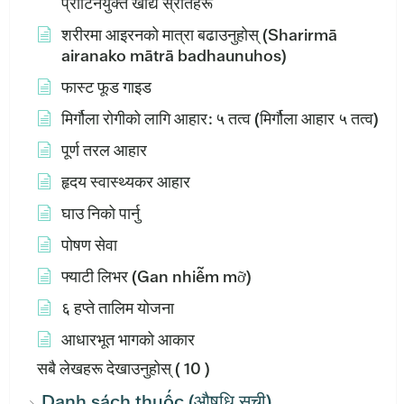
प्रोटिनयुक्त खाद्य स्रोतहरू
शरीरमा आइरनको मात्रा बढाउनुहोस् (Sharirmā
airanako mātrā badhaunuhos)
फास्ट फूड गाइड
मिर्गौला रोगीको लागि आहार: ५ तत्व (मिर्गौला आहार ५ तत्व)
पूर्ण तरल आहार
हृदय स्वास्थ्यकर आहार
घाउ निको पार्नु
पोषण सेवा
फ्याटी लिभर (Gan nhiễm mỡ)
६ हप्ते तालिम योजना
आधारभूत भागको आकार
सबै लेखहरू देखाउनुहोस्
( 10 )
Danh sách thuốc (औषधि सूची)