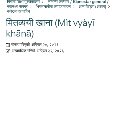
बिरामी शिक्षा पुस्तकालय
सामान्य कल्याण / Bienestar general /
स्वास्थ्य समग्र
भियतनामीमा कागजातहरू
आन किङ्ग (आहार)
बजेटमा खानपिन
मितव्ययी खाना (Mìt vyàyī
khānā)
पोस्ट गरिएको
अप्रिल २०, २०२६
अद्यावधिक गरियो
अप्रिल २२, २०२६