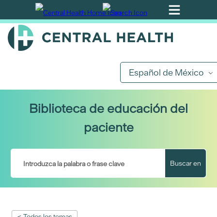
Ir
al
contenido
principal
Español de México
Biblioteca de educación del
paciente
Buscar en
< Todos los temas