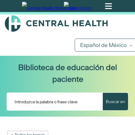
Ir
al
contenido
principal
Español de México
Biblioteca de educación del
paciente
Buscar en
< Todos los temas