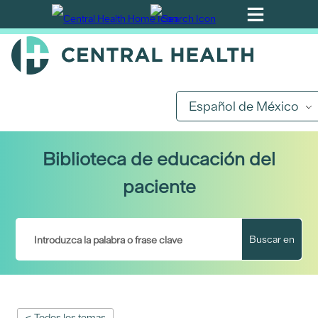
Ir
al
contenido
principal
Español de México
Biblioteca de educación del
paciente
Buscar en
< Todos los temas