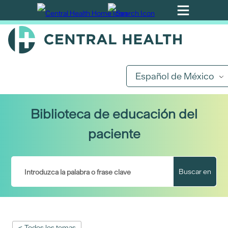
Ir
al
contenido
principal
Español de México
Biblioteca de educación del
paciente
Buscar en
< Todos los temas