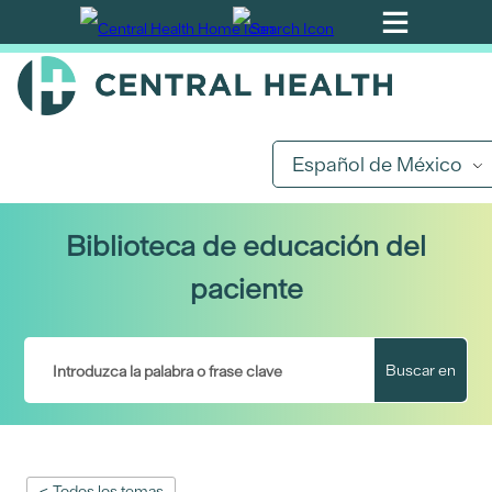
Ir
al
contenido
principal
Español de México
Biblioteca de educación del
paciente
Buscar en
< Todos los temas