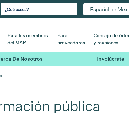
Español de Méx
Para los miembros
Para
Consejo de Admi
del MAP
proveedores
y reuniones
erca De Nosotros
Involúcrate
a
ormación pública