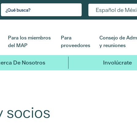
Español de Méx
Para los miembros
Para
Consejo de Admi
del MAP
proveedores
y reuniones
erca De Nosotros
Involúcrate
y socios