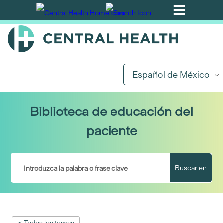
Ir
al
contenido
principal
Español de México
Biblioteca de educación del
paciente
Buscar en
< Todos los temas