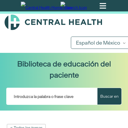
Ir
al
contenido
principal
Español de México
Biblioteca de educación del
paciente
Buscar en
< Todos los temas