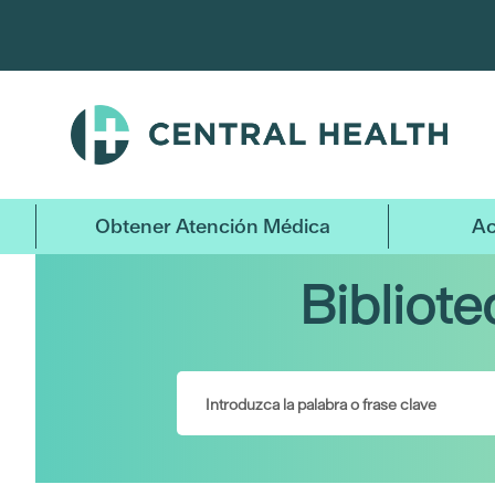
Ir
al
contenido
principal
Obtener Atención Médica
Ac
Bibliot