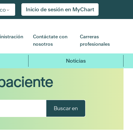
Inicio de sesión en MyChart
ico
nistración
Contáctate con
Carreras
nosotros
profesionales
Noticias
paciente
Buscar en