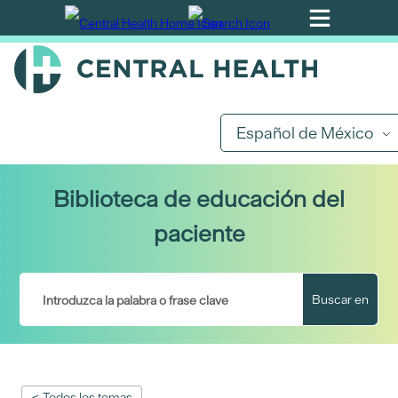
Ir
al
contenido
principal
Español de México
Biblioteca de educación del
paciente
Buscar en
< Todos los temas