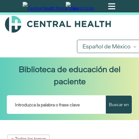
Ir
al
contenido
principal
Español de México
Biblioteca de educación del
paciente
Buscar en
< Todos los temas