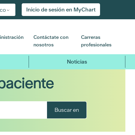
Inicio de sesión en MyChart
ico
nistración
Contáctate con
Carreras
nosotros
profesionales
Noticias
paciente
Buscar en