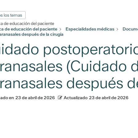
s los temas
ca de educación del paciente
eca de educación del paciente
Especialidades médicas
Docume
aranasales después de la cirugía
idado postoperatorio
ranasales (Cuidado d
ranasales después de 
cado en
23 de abril de 2026
Actualizado
23 de abril de 2026