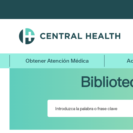
Ir
al
contenido
principal
Obtener Atención Médica
Ac
Bibliot