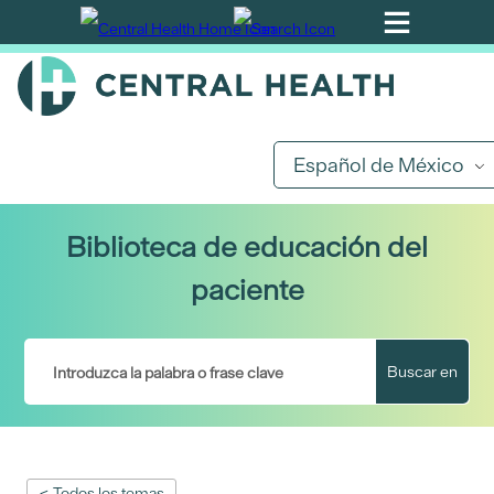
Ir
al
contenido
principal
Español de México
Biblioteca de educación del
paciente
Buscar en
< Todos los temas