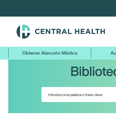
Ir
al
contenido
principal
Obtener Atención Médica
Ac
Bibliot