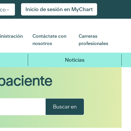
Inicio de sesión en MyChart
ico
nistración
Contáctate con
Carreras
nosotros
profesionales
Noticias
paciente
Buscar en