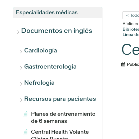
Especialidades médicas
< Todo
Bibliote
Documentos en inglés
Bibliot
Línea d
Ce
Cardiología
Publi
Gastroenterología
Nefrología
Recursos para pacientes
Planes de entrenamiento
de 6 semanas
Central Health Volante
Clínica Puente