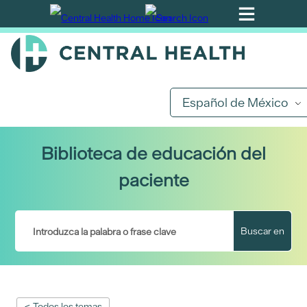
Ir
al
contenido
principal
Español de México
Biblioteca de educación del
paciente
Buscar en
< Todos los temas