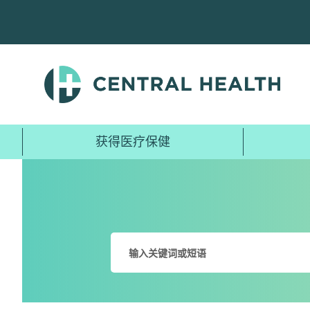
跳
至
主
要
内
容
获得医疗保健