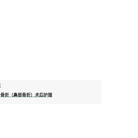
页
骨骨折（鼻部骨折）术后护理