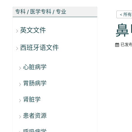
专科 / 医学专科 / 专业
< 所
鼻
英文文件
已发
西班牙语文件
心脏病学
胃肠病学
肾脏学
患者资源