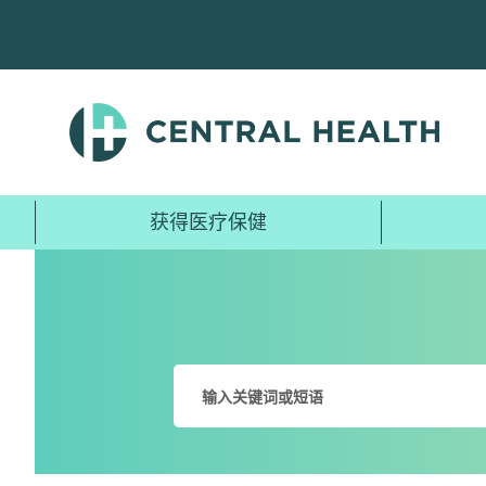
跳
至
主
要
内
容
获得医疗保健