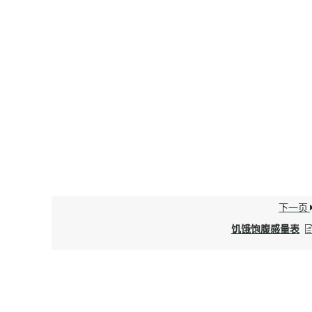
下一页
饥饿饱腹感量表