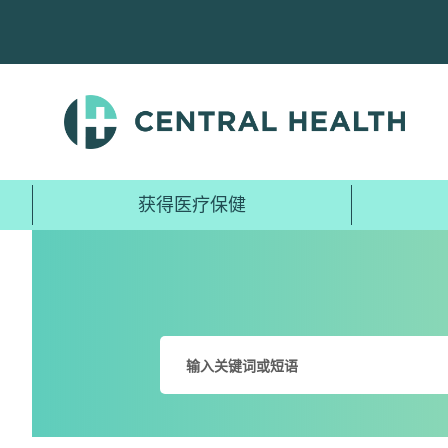
跳
至
主
要
内
容
获得医疗保健