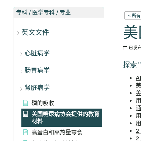
专科 / 医学专科 / 专业
< 所
美
英文文件
已发
心脏病学
探索
肠胃病学
A
美
肾脏病学
美
磷的吸收
美国糖尿病协会提供的教育
用
材料
2
高蛋白和高热量零食
2