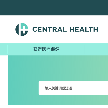
跳
至
主
要
内
容
获得医疗保健