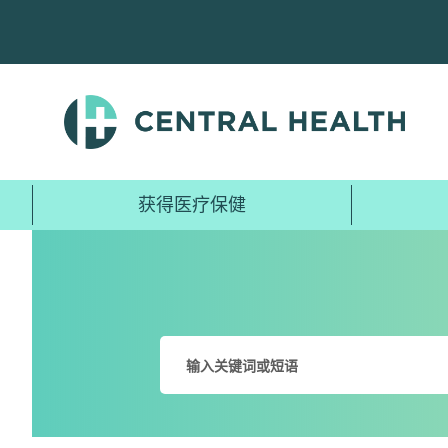
跳
至
主
要
内
容
获得医疗保健