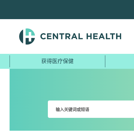
跳
至
主
要
内
容
获得医疗保健