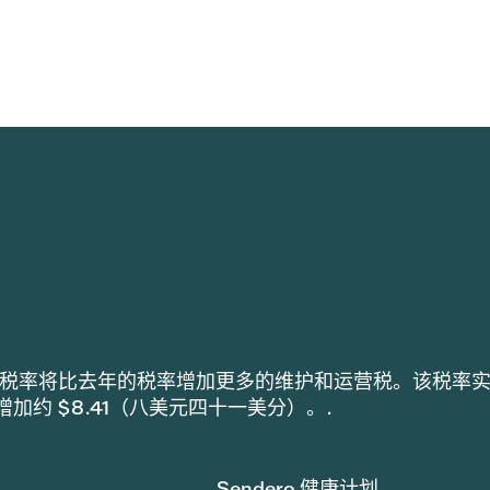
h 采用的税率将比去年的税率增加更多的维护和运营税。该税率
税增加约 $8.41（八美元四十一美分）。.
Sendero 健康计划