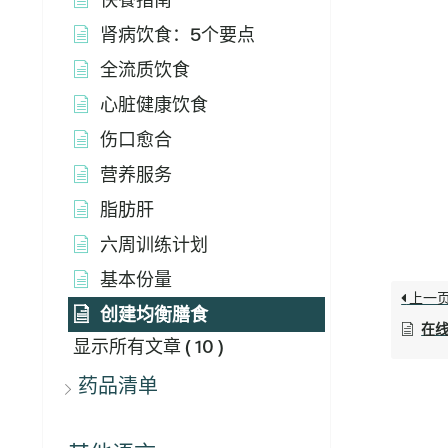
肾病饮食：5个要点
全流质饮食
心脏健康饮食
伤口愈合
营养服务
脂肪肝
六周训练计划
基本份量
上一
创建均衡膳食
在
显示所有文章
( 10 )
药品清单