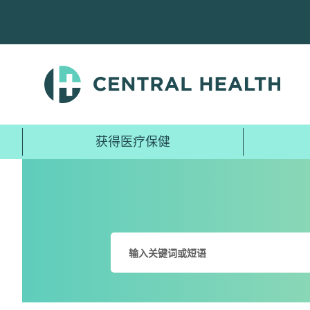
跳
至
主
要
内
容
获得医疗保健