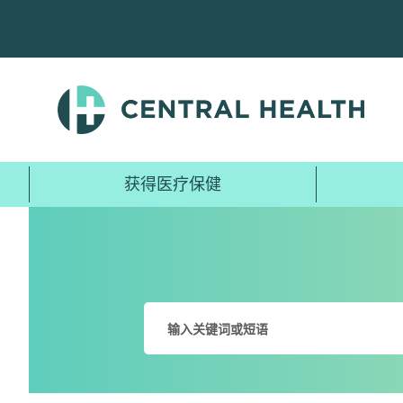
跳
至
主
要
内
容
获得医疗保健