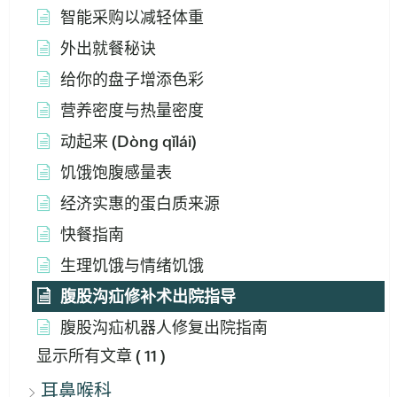
智能采购以减轻体重
外出就餐秘诀
给你的盘子增添色彩
营养密度与热量密度
动起来 (Dòng qǐlái)
饥饿饱腹感量表
经济实惠的蛋白质来源
快餐指南
生理饥饿与情绪饥饿
腹股沟疝修补术出院指导
腹股沟疝机器人修复出院指南
显示所有文章
( 11 )
耳鼻喉科