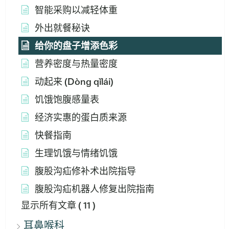
智能采购以减轻体重
外出就餐秘诀
给你的盘子增添色彩
营养密度与热量密度
动起来 (Dòng qǐlái)
饥饿饱腹感量表
经济实惠的蛋白质来源
快餐指南
生理饥饿与情绪饥饿
腹股沟疝修补术出院指导
腹股沟疝机器人修复出院指南
显示所有文章
( 11 )
耳鼻喉科