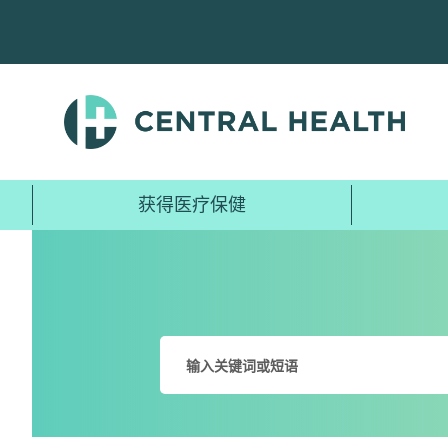
跳
至
主
要
内
容
获得医疗保健