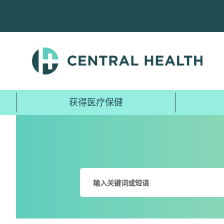
跳
至
主
要
内
容
获得医疗保健