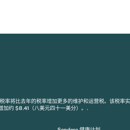
h 采用的税率将比去年的税率增加更多的维护和运营税。该税率
税增加约 $8.41（八美元四十一美分）。.
Sendero 健康计划