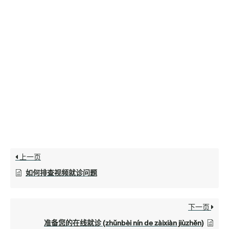
上一页
如何排查视频就诊问题
下一页
准备您的在线就诊 (zhǔnbèi nín de zàixiàn jiùzhěn)