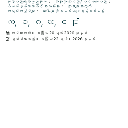
လူနာပညာရေးစာကြည့်တိုက်
အထူးကု ဆေးပညာ / ပင်မဆေးပညာ
ဗီယက်နမ်ဘာသာဖြင့် စာတမ်းများ
လူနာများအတွက်
အရင်းအမြစ်များ
ဆေးဝါးများကို စနစ်တကျ စွန့်ပစ်နည်း
က, ခ, ဂ, ဃ, င ပုံ
တင်ထားတယ်။
ဧပြီလ 20 ရက် 2026 ခုနှစ်
မွမ်းမံထားသည်။
ဧပြီလ 22 ရက်၊ 2026 ခုနှစ်