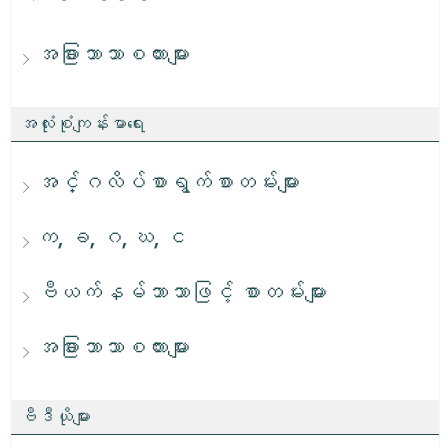
အခြားဘာသာစကားများ
အလုံးစုံကျန်းမာရေး
အင်္ဂလိပ်စာရွက်စာတမ်းများ
က, ခ, ဂ, ဃ, င
ဗီယက်နမ်ဘာသာဖြင့် စာတမ်းများ
အခြားဘာသာစကားများ
ဗီဒီယိုများ