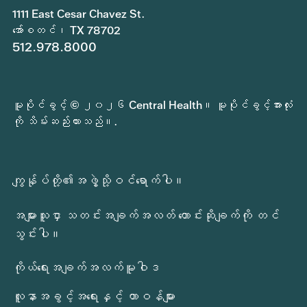
1111 East Cesar Chavez St.
အော်စတင်၊ TX 78702
512.978.8000
မူပိုင်ခွင့် © ၂၀၂၆ Central Health။ မူပိုင်ခွင့်အားလုံး
ကို သိမ်းဆည်းထားသည်။.
ကျွန်ုပ်တို့၏အဖွဲ့သို့ဝင်ရောက်ပါ။
အများသူငှာ သတင်းအချက်အလတ် တောင်းဆိုချက်ကို တင်
သွင်းပါ။
ကိုယ်ရေးအချက်အလက်မူဝါဒ
လူနာအခွင့်အရေးနှင့် တာဝန်များ