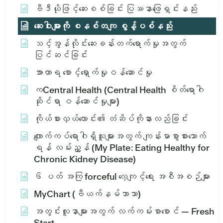
ဗီဒီယိုဖြင့်ဆေးစစ်ခြင်း ပြဿနာဖြေရှင်းနည်း
ဆေးဝါးများကို စနစ်တကျ စွန့်ပစ်နည်း
သင့်အွန်လိုင်းဆေးခန်းတက်ရောက်မှုအတွက်
ပြင်ဆင်ခြင်း
အာဟာရ စောင့်ရှောက်မှုဝန်ဆောင်မှု
ကCentral Health (Central Health စိတ်ရောဂါ
ဆိုင်ရာ ဝန်ဆောင်မှုများ)
ကိုယ်စားလှယ်လောင်း၏ တံဆိပ်ကိုနားလည်ခြင်း
ကျောက်ကပ်ရောဂါရှိသူများအတွက် ကျန်းမာစွာစားသောက်
ရန် လမ်းညွှန် (My Plate: Eating Healthy for
Chronic Kidney Disease)
၆ ပတ် အကြ forceful လေ့ကျင့်ရေး အစီအစဉ်များ
MyChart (ဗီယက်နမ်ဘာသာ)
အတွင်းလူနာများအတွက် လက်ကမ်းစာစောင် — Fresh
Start