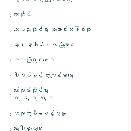
ဆေးဆိုင်
ဆေးပညာဆိုင်ရာ အကောင်းဆုံးဖြစ်မှု
နား၊ နှာခေါင်း၊ လည်ချောင်း
အသည်းရောဂါဗေဒ
ပါးစပ်နှင့် သွားကျန်းမာရေး
ဟော်မုန်းဆိုင်ရာ
က, ခ, ဂ, ဃ, င
အမှုတွဲစီမံခန့်ခွဲမှု
ရောဂါရှာဖွေရေး