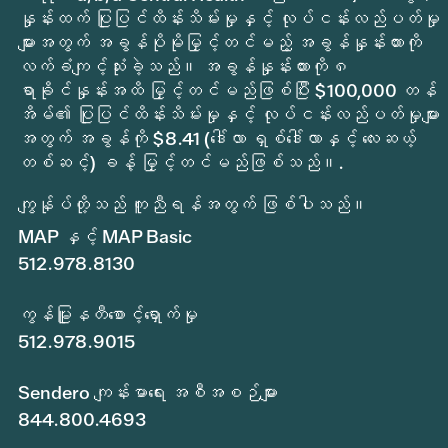
နှုန်းထက် ပြုပြင်ထိန်းသိမ်းမှုနှင့် လုပ်ငန်းလည်ပတ်မှု
များအတွက် အခွန်ပိုမိုမြှင့်တင်မည့် အခွန်နှုန်းထားကို
လက်ခံကျင့်သုံးခဲ့သည်။ အခွန်နှုန်းထားကို ၈
ရာခိုင်နှုန်းအထိ မြှင့်တင်မည်ဖြစ်ပြီး $100,000 တန်
အိမ်၏ ပြုပြင်ထိန်းသိမ်းမှုနှင့် လုပ်ငန်းလည်ပတ်မှုများ
အတွက် အခွန်ကို $8.41 (ဒေါ်လာ ရှစ်ဒေါ်လာနှင့် လေးဆယ့်
တစ်ဆင့်) ခန့် မြှင့်တင်မည်ဖြစ်သည်။.
ကျွန်ုပ်တို့သည် ကူညီရန်အတွက် ဖြစ်ပါသည်။
MAP နှင့် MAP Basic
512.978.8130
ကွန်မြူနတီစောင့်ရှောက်မှု
512.978.9015
Sendero ကျန်းမာရေး အစီအစဉ်များ
844.800.4693