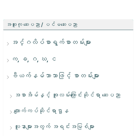
အထူးကု ဆေးပညာ / ပင်မဆေးပညာ
အင်္ဂလိပ်စာရွက်စာတမ်းများ
က, ခ, ဂ, ဃ, င
ဗီယက်နမ်ဘာသာဖြင့် စာတမ်းများ
အစာအိမ်နှင့် အူလမ်းကြောင်းဆိုင်ရာ ဆေးပညာ
ကျောက်ကပ်ဆိုင်ရာဌာန
လူနာများအတွက် အရင်းအမြစ်များ