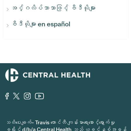
အင်္ဂလိပ်ဘာသာဖြင့် ဗီဒီယိုများ
ဗီဒီယိုများ en español
သတိပေးချက်- Travis ကောင်တီ ကျန်းမာရေးစောင့်ရှောက်မှု
ခရိုင် d/b/a Central Health သည် ယခင်နှစ်အခွန်