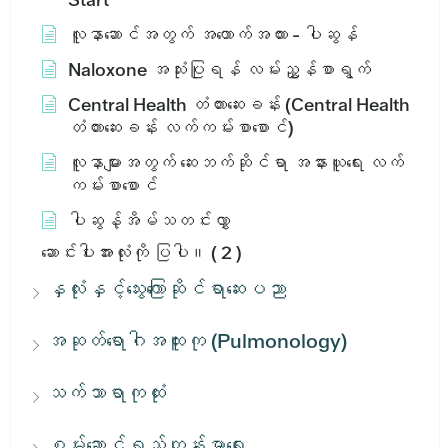
လူနာဆောင်အတွက် အထောက်အထား - ပါဆွန်
Naloxone အသုံးပြုရန် လမ်းညွှန်စာရွက်
Central Health တံတားဆေးခန်း (Central Health
တံတားဆေးခန်း လက်ကမ်းစာစောင်)
လူနာများအတွက် ဆေးဘက်ဆိုင်ရာ အနားယူရေး လက်
ကမ်းစာစောင်
ပါဆွန့်အိမ်သတင်းလွှာ
ဆောင်းပါးအားလုံးကို ပြပါ။
( 2 )
နှလုံးနှင့်သွေးကြောဆိုင်ရာဆေးပညာ
အဆုတ်ရောဂါအထူးကု (Pulmonology)
သက်သာရာကုထုံး
စွမ်းဆောင်ရည်ကျန်းမာရေး