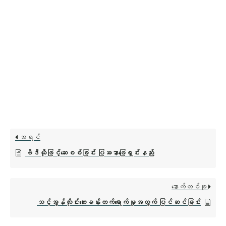
အရင်
ဗီဒီယိုဖြင့်ဆေးစစ်ခြင်း ပြဿနာဖြေရှင်းနည်း
နောက်တစ်ခု
သင့်အွန်လိုင်းဆေးခန်းတက်ရောက်မှုအတွက် ပြင်ဆင်ခြင်း