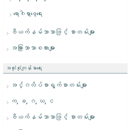
ရောဂါရှာဖွေရေး
ဗီယက်နမ်ဘာသာဖြင့် စာတမ်းများ
အခြားဘာသာစကားများ
အလုံးစုံကျန်းမာရေး
အင်္ဂလိပ်စာရွက်စာတမ်းများ
က, ခ, ဂ, ဃ, င
ဗီယက်နမ်ဘာသာဖြင့် စာတမ်းများ