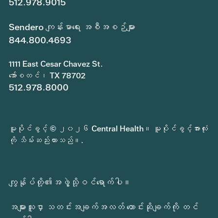
512.978.9015
Sendero ကျန်းမာရေး အစီအစဉ်များ
844.800.4693
1111 East Cesar Chavez St.
အော်စတင်၊ TX 78702
512.978.8000
မူပိုင်ခွင့် © ၂၀၂၆ Central Health။ မူပိုင်ခွင့်အားလုံး
ကို သိမ်းဆည်းထားသည်။.
ကျွန်ုပ်တို့၏အဖွဲ့သို့ဝင်ရောက်ပါ။
အများသူငှာ သတင်းအချက်အလတ် တောင်းဆိုချက်ကို တင်