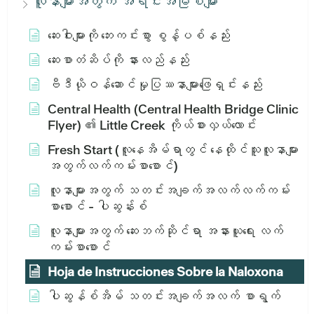
လူနာများအတွက် အရင်းအမြစ်များ
ဆေးဝါးများကို ဘေးကင်းစွာ စွန့်ပစ်နည်း
ဆေးစာတံဆိပ်ကို နားလည်နည်း
ဗီဒီယိုဝန်ဆောင်မှုပြဿနာများဖြေရှင်းနည်း
Central Health (Central Health Bridge Clinic
Flyer) ၏ Little Creek ကိုယ်စားလှယ်လောင်း
Fresh Start (လူနေအိမ်ရာတွင် နေထိုင်သူလူနာများ
အတွက်လက်ကမ်းစာစောင်)
လူနာများအတွက် သတင်းအချက်အလက်လက်ကမ်း
စာစောင် - ပါဆွန်းစ်
လူနာများအတွက် ဆေးဘက်ဆိုင်ရာ အနားယူရေး လက်
ကမ်းစာစောင်
Hoja de Instrucciones Sobre la Naloxona
ပါဆွန်စ်အိမ် သတင်းအချက်အလက် စာရွက်