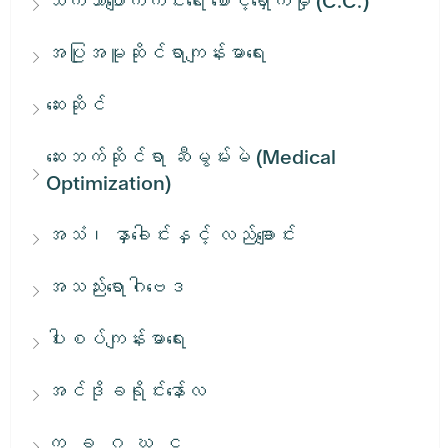
သက်သာပျောက်ကင်းရေး စောင့်ရှောက်မှု (C.C.)
အပြုအမူဆိုင်ရာကျန်းမာရေး
ဆေးဆိုင်
ဆေးဘက်ဆိုင်ရာ ဆီမွမ်းမဲ (Medical
Optimization)
အသံ၊ နှာခေါင်းနှင့် လည်ချောင်း
အသည်းရောဂါဗေဒ
ပါးစပ်ကျန်းမာရေး
အင်ဒိုခရိုင်းနော်လ
က, ခ, ဂ, ဃ, င