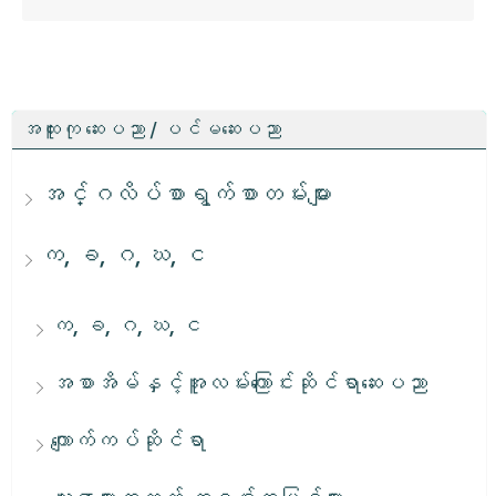
အထူးကု ဆေးပညာ / ပင်မဆေးပညာ
အင်္ဂလိပ်စာရွက်စာတမ်းများ
က, ခ, ဂ, ဃ, င
က, ခ, ဂ, ဃ, င
အစာအိမ်နှင့်အူလမ်းကြောင်းဆိုင်ရာဆေးပညာ
ကျောက်ကပ်ဆိုင်ရာ