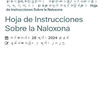
လူနာပညာရေးစာကြည့်တိုက်
အထူးကု ဆေးပညာ / ပင်မဆေးပညာ
က, ခ, ဂ, ဃ, င
လူနာများအတွက် အရင်းအမြစ်များ
Hoja
de Instrucciones Sobre la Naloxona
Hoja de Instrucciones
Sobre la Naloxona
တင်ထားတယ်။
28 ရက်၊ 2024 ခုနှစ်
မွမ်းမံထားသည်။
၇ ရက်၊ ၂၀၂၅