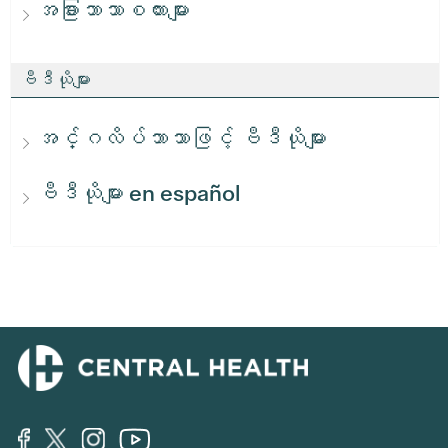
အခြားဘာသာစကားများ
ဗီဒီယိုများ
အင်္ဂလိပ်ဘာသာဖြင့် ဗီဒီယိုများ
ဗီဒီယိုများ en español