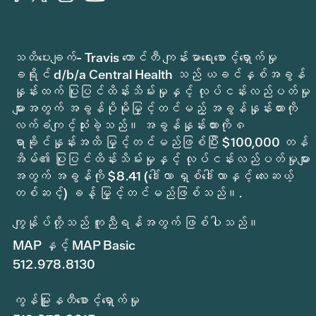
သတိပေးချက်- Travis ကောင်တီ ကျန်းမာရေးစောင့်ရှောက်မှု
ခရိုင် d/b/a Central Health သည် ယခင်နှစ်အခွန်
နှုန်းထက် ပြုပြင်ထိန်းသိမ်းမှုနှင့် လုပ်ငန်းလည်ပတ်မှု
များအတွက် အခွန်ပိုမိုမြှင့်တင်မည့် အခွန်နှုန်းထားကို
လက်ခံကျင့်သုံးခဲ့သည်။ အခွန်နှုန်းထားကို ၈
ရာခိုင်နှုန်းအထိ မြှင့်တင်မည်ဖြစ်ပြီး $100,000 တန်
အိမ်၏ ပြုပြင်ထိန်းသိမ်းမှုနှင့် လုပ်ငန်းလည်ပတ်မှုများ
အတွက် အခွန်ကို $8.41 (ဒေါ်လာ ရှစ်ဒေါ်လာနှင့် လေးဆယ့်
တစ်ဆင့်) ခန့် မြှင့်တင်မည်ဖြစ်သည်။.
ကျွန်ုပ်တို့သည် ကူညီရန်အတွက် ဖြစ်ပါသည်။
MAP နှင့် MAP Basic
512.978.8130
ကွန်မြူနတီစောင့်ရှောက်မှု