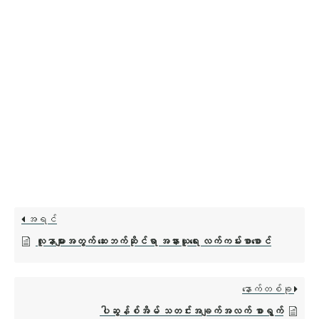
အရင်
လူနာများအတွက် ဆေးဘက်ဆိုင်ရာ အနားယူရေး လက်ကမ်းစာစောင်
နောက်တစ်ခု
ပါဆွန်စ်အိမ် သတင်းအချက်အလက် စာရွက်