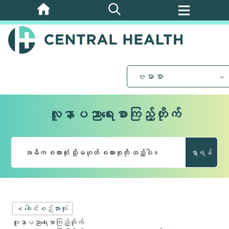
အဓိက
အကြောင်းအရာ
သို့
ကျော်သွား
ပါ။
ဗမာစာ
လူနာပညာရေးစာကြည့်တိုက်
ရှာရန်
< ခေါင်းစဉ်အားလုံး
လူနာပညာရေးစာကြည့်တိုက်