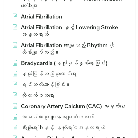
ဆေးဝါးများ
Atrial Fibrillation
Atrial Fibrillation နှင့် Lowering Stroke
အန္တရာယ်
Atrial Fibrillation ဆေးများသည် Rhythm ကို
ထိန်းချုပ်သည်။
Bradycardia (နှလုံးခုန်နှုန်းနှေးခြင်း)
နှလုံးပြန်လည်ထူထောင်ရေး
ရင်ဘတ်အောင့်ခြင်း။
ကိုလက်စထရော
Coronary Artery Calcium (CAC) အမှတ်ပေး
အာမခံထားသူ လူနာအချက်အလက်
ဆီးချိုရောဂါနှင့် နှလုံးရောဂါအန္တရာယ်