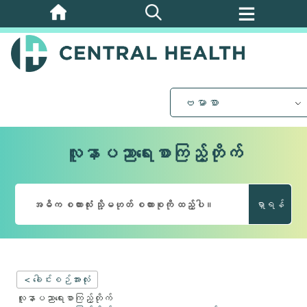
အဓိက
အကြောင်းအရာ
သို့
ကျော်သွား
ပါ။
ဗမာစာ
လူနာပညာရေးစာကြည့်တိုက်
ရှာရန်
< ခေါင်းစဉ်အားလုံး
လူနာပညာရေးစာကြည့်တိုက်