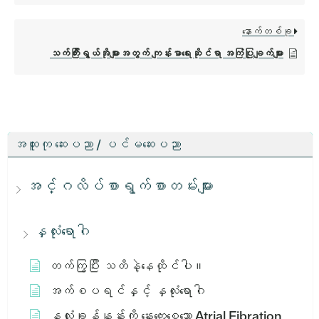
နောက်တစ်ခု
သက်ကြီးရွယ်အိုများအတွက် ကျန်းမာရေးဆိုင်ရာ အကြံပြုချက်များ
အထူးကု ဆေးပညာ / ပင်မဆေးပညာ
အင်္ဂလိပ်စာရွက်စာတမ်းများ
နှလုံးရောဂါ
တက်ကြွပြီး သတိနဲ့နေထိုင်ပါ။
အက်စပရင်နှင့် နှလုံးရောဂါ
နှလုံးခုန်နှုန်းကို နှေးကွေးစေသော Atrial Fibration