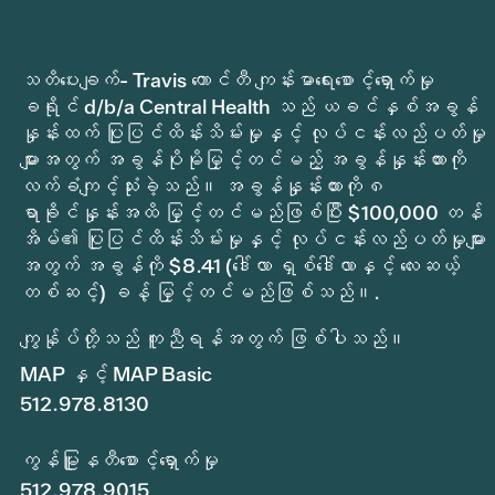
သတိပေးချက်- Travis ကောင်တီ ကျန်းမာရေးစောင့်ရှောက်မှု
ခရိုင် d/b/a Central Health သည် ယခင်နှစ်အခွန်
နှုန်းထက် ပြုပြင်ထိန်းသိမ်းမှုနှင့် လုပ်ငန်းလည်ပတ်မှု
များအတွက် အခွန်ပိုမိုမြှင့်တင်မည့် အခွန်နှုန်းထားကို
လက်ခံကျင့်သုံးခဲ့သည်။ အခွန်နှုန်းထားကို ၈
ရာခိုင်နှုန်းအထိ မြှင့်တင်မည်ဖြစ်ပြီး $100,000 တန်
အိမ်၏ ပြုပြင်ထိန်းသိမ်းမှုနှင့် လုပ်ငန်းလည်ပတ်မှုများ
အတွက် အခွန်ကို $8.41 (ဒေါ်လာ ရှစ်ဒေါ်လာနှင့် လေးဆယ့်
တစ်ဆင့်) ခန့် မြှင့်တင်မည်ဖြစ်သည်။.
ကျွန်ုပ်တို့သည် ကူညီရန်အတွက် ဖြစ်ပါသည်။
MAP နှင့် MAP Basic
512.978.8130
ကွန်မြူနတီစောင့်ရှောက်မှု
512.978.9015