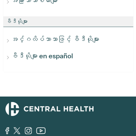
အခြားဘာသာစကားများ
ဗီဒီယိုများ
အင်္ဂလိပ်ဘာသာဖြင့် ဗီဒီယိုများ
ဗီဒီယိုများ en español