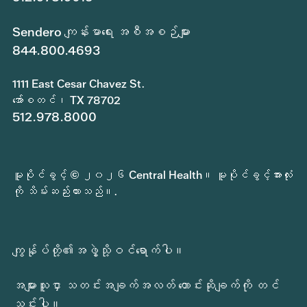
Sendero ကျန်းမာရေး အစီအစဉ်များ
844.800.4693
1111 East Cesar Chavez St.
အော်စတင်၊ TX 78702
512.978.8000
မူပိုင်ခွင့် © ၂၀၂၆ Central Health။ မူပိုင်ခွင့်အားလုံး
ကို သိမ်းဆည်းထားသည်။.
ကျွန်ုပ်တို့၏အဖွဲ့သို့ဝင်ရောက်ပါ။
အများသူငှာ သတင်းအချက်အလတ် တောင်းဆိုချက်ကို တင်
သွင်းပါ။