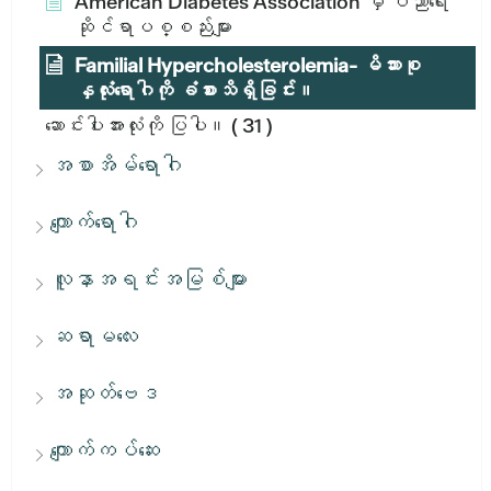
American Diabetes Association မှ ပညာရေး
ဆိုင်ရာပစ္စည်းများ
Familial Hypercholesterolemia- မိသားစု
နှလုံးရောဂါကို ခံစားသိရှိခြင်း။
ဆောင်းပါးအားလုံးကို ပြပါ။
( 31 )
အစာအိမ်ရောဂါ
ကျောက်ရောဂါ
လူနာအရင်းအမြစ်များ
ဆရာမလေး
အဆုတ်ဗေဒ
ကျောက်ကပ်ဆေး