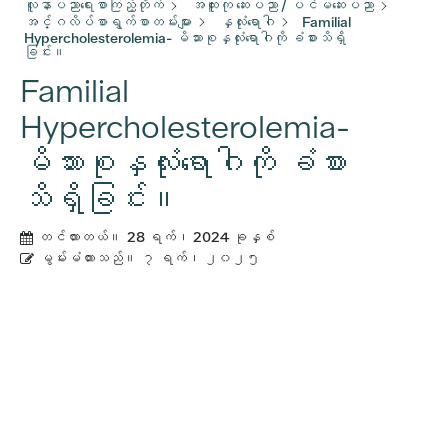
လူနာပညာရေးစာကြည့်တိုက်
အထူးကု ဆေးပညာ / ပင်မဆေးပညာ
အင်္ဂလိပ်စာရွက်စာတမ်းများ
နှလုံးရောဂါ
Familial
Hypercholesterolemia- မိသားစုနှလုံးရောဂါကို ခံစားသိရှိ
ခြင်း။
Familial
Hypercholesterolemia-
မိသားစုနှလုံးရောဂါကို ခံစား
သိရှိခြင်း။
တင်ထားတယ်။
28 ရက်၊ 2024 ခုနှစ်
မွမ်းမံထားသည်။
၇ ရက်၊ ၂၀၂၅