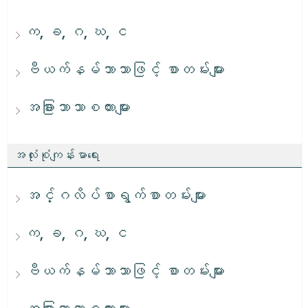
က, ခ, ဂ, ဃ, င
ဗီယက်နမ်ဘာသာဖြင့် စာတမ်းများ
အခြားဘာသာစကားများ
အလုံးစုံကျန်းမာရေး
အင်္ဂလိပ်စာရွက်စာတမ်းများ
က, ခ, ဂ, ဃ, င
ဗီယက်နမ်ဘာသာဖြင့် စာတမ်းများ