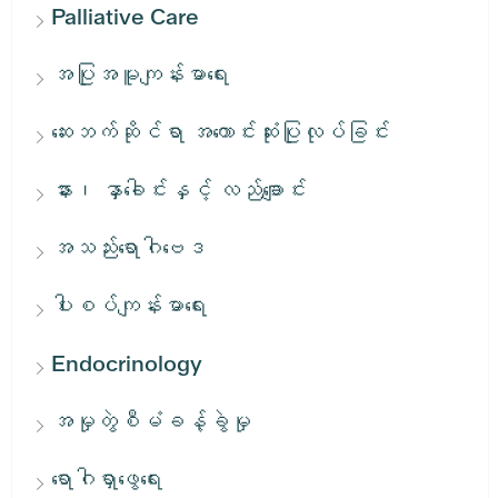
Palliative Care
အပြုအမူကျန်းမာရေး
ဆေးဘက်ဆိုင်ရာ အကောင်းဆုံးပြုလုပ်ခြင်း
နား၊ နှာခေါင်းနှင့် လည်ချောင်း
အသည်းရောဂါဗေဒ
ပါးစပ်ကျန်းမာရေး
Endocrinology
အမှုတွဲစီမံခန့်ခွဲမှု
ရောဂါရှာဖွေရေး