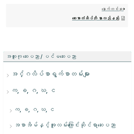
နောက်တစ်ခု
ဆေးစာတံဆိပ်ကို နားလည်နည်း
အထူးကု ဆေးပညာ / ပင်မဆေးပညာ
အင်္ဂလိပ်စာရွက်စာတမ်းများ
က, ခ, ဂ, ဃ, င
က, ခ, ဂ, ဃ, င
အစာအိမ်နှင့်အူလမ်းကြောင်းဆိုင်ရာဆေးပညာ