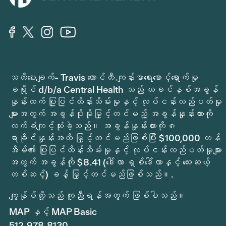
သတိပေးချက်- Travis ကောင်တီ ကျန်းမာရေးစောင့်ရှောက်မှု
ခရိုင် d/b/a Central Health သည် ယခင်နှစ်အခွန်
နှုန်းထက် ပြုပြင်ထိန်းသိမ်းမှုနှင့် လုပ်ငန်းလည်ပတ်မှု
များအတွက် အခွန်ပိုမိုမြှင့်တင်မည့် အခွန်နှုန်းထားကို
လက်ခံကျင့်သုံးခဲ့သည်။ အခွန်နှုန်းထားကို ၈
ရာခိုင်နှုန်းအထိ မြှင့်တင်မည်ဖြစ်ပြီး $100,000 တန်
အိမ်၏ ပြုပြင်ထိန်းသိမ်းမှုနှင့် လုပ်ငန်းလည်ပတ်မှုများ
အတွက် အခွန်ကို $8.41 (ဒေါ်လာ ရှစ်ဒေါ်လာနှင့် လေးဆယ့်
တစ်ဆင့်) ခန့် မြှင့်တင်မည်ဖြစ်သည်။.
ကျွန်ုပ်တို့သည် ကူညီရန်အတွက် ဖြစ်ပါသည်။
MAP နှင့် MAP Basic
512.978.8130