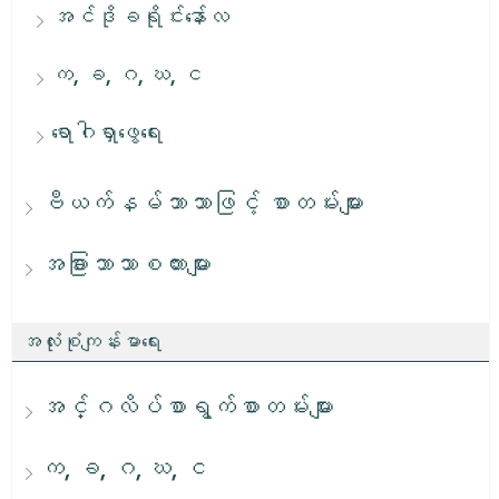
အင်ဒိုခရိုင်းနော်လ
က, ခ, ဂ, ဃ, င
ရောဂါရှာဖွေရေး
ဗီယက်နမ်ဘာသာဖြင့် စာတမ်းများ
အခြားဘာသာစကားများ
အလုံးစုံကျန်းမာရေး
အင်္ဂလိပ်စာရွက်စာတမ်းများ
က, ခ, ဂ, ဃ, င