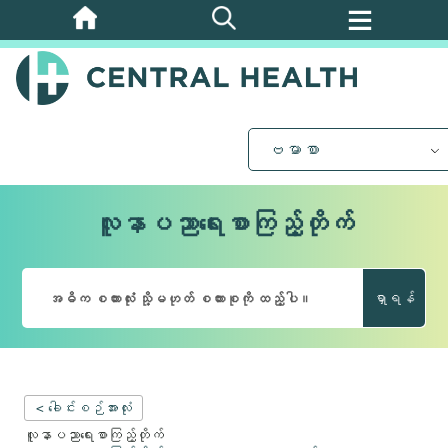
အဓိက
အကြောင်းအရာ
သို့
ကျော်သွား
ပါ။
ဗမာစာ
လူနာပညာရေးစာကြည့်တိုက်
ရှာရန်
< ခေါင်းစဉ်အားလုံး
လူနာပညာရေးစာကြည့်တိုက်