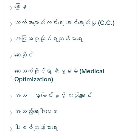
ခြေန
သက်သာပျောက်ကင်းရေး စောင့်ရှောက်မှု (C.C.)
အပြုအမူဆိုင်ရာကျန်းမာရေး
ဆေးဆိုင်
ဆေးဘက်ဆိုင်ရာ ဆီမွမ်းမဲ (Medical
Optimization)
အသံ၊ နှာခေါင်းနှင့် လည်ချောင်း
အသည်းရောဂါဗေဒ
ပါးစပ်ကျန်းမာရေး