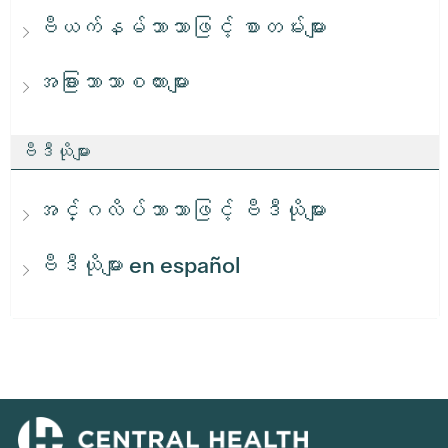
ဗီယက်နမ်ဘာသာဖြင့် စာတမ်းများ
အခြားဘာသာစကားများ
ဗီဒီယိုများ
အင်္ဂလိပ်ဘာသာဖြင့် ဗီဒီယိုများ
ဗီဒီယိုများ en español