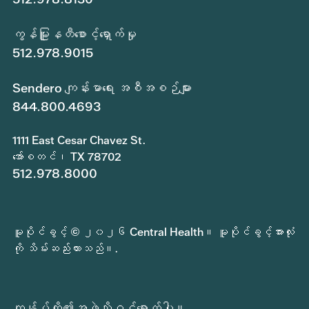
ကွန်မြူနတီစောင့်ရှောက်မှု
512.978.9015
Sendero ကျန်းမာရေး အစီအစဉ်များ
844.800.4693
1111 East Cesar Chavez St.
အော်စတင်၊ TX 78702
512.978.8000
မူပိုင်ခွင့် © ၂၀၂၆ Central Health။ မူပိုင်ခွင့်အားလုံး
ကို သိမ်းဆည်းထားသည်။.
ကျွန်ုပ်တို့၏အဖွဲ့သို့ဝင်ရောက်ပါ။