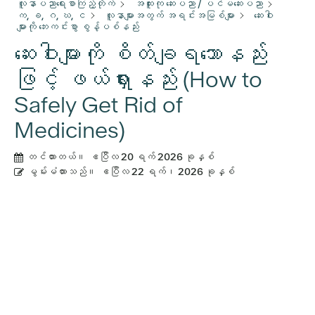
လူနာပညာရေးစာကြည့်တိုက်
အထူးကု ဆေးပညာ / ပင်မဆေးပညာ
က, ခ, ဂ, ဃ, င
လူနာများအတွက် အရင်းအမြစ်များ
ဆေးဝါး
များကို ဘေးကင်းစွာ စွန့်ပစ်နည်း
ဆေးဝါးများကို စိတ်ချရသောနည်း
ဖြင့် ဖယ်ရှားနည်း (How to
Safely Get Rid of
Medicines)
တင်ထားတယ်။
ဧပြီလ 20 ရက် 2026 ခုနှစ်
မွမ်းမံထားသည်။
ဧပြီလ 22 ရက်၊ 2026 ခုနှစ်