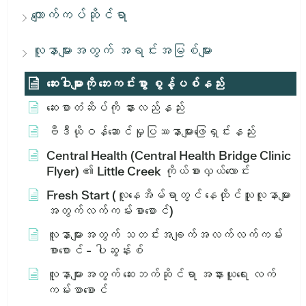
ကျောက်ကပ်ဆိုင်ရာ
လူနာများအတွက် အရင်းအမြစ်များ
ဆေးဝါးများကို ဘေးကင်းစွာ စွန့်ပစ်နည်း
ဆေးစာတံဆိပ်ကို နားလည်နည်း
ဗီဒီယိုဝန်ဆောင်မှုပြဿနာများဖြေရှင်းနည်း
Central Health (Central Health Bridge Clinic
Flyer) ၏ Little Creek ကိုယ်စားလှယ်လောင်း
Fresh Start (လူနေအိမ်ရာတွင် နေထိုင်သူလူနာများ
အတွက်လက်ကမ်းစာစောင်)
လူနာများအတွက် သတင်းအချက်အလက်လက်ကမ်း
စာစောင် - ပါဆွန်းစ်
လူနာများအတွက် ဆေးဘက်ဆိုင်ရာ အနားယူရေး လက်
ကမ်းစာစောင်