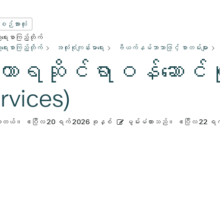
းစဉ်အားလုံး
ေးစာကြည့်တိုက်
ေးစာကြည့်တိုက်
အလုံးစုံကျန်းမာရေး
ဗီယက်နမ်ဘာသာဖြင့် စာတမ်းများ
ဟာရဆိုင်ရာဝန်ဆောင်မှုမ
rvices)
ားတယ်။
ဧပြီလ 20 ရက် 2026 ခုနှစ်
မွမ်းမံထားသည်။
ဧပြီလ 22 ရက