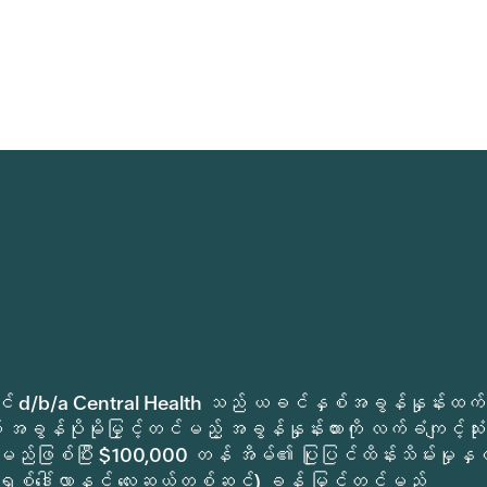
ုခရိုင် d/b/a Central Health သည် ယခင်နှစ်အခွန်နှုန်းထက်
အခွန်ပိုမိုမြှင့်တင်မည့် အခွန်နှုန်းထားကို လက်ခံကျင့်သုံး
မည်ဖြစ်ပြီး $100,000 တန် အိမ်၏ ပြုပြင်ထိန်းသိမ်းမှုနှင့
ရှစ်ဒေါ်လာနှင့် လေးဆယ့်တစ်ဆင့်) ခန့် မြှင့်တင်မည်