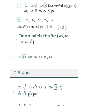
၆ ပတ် အကြ forceful လေ့ကျင့်
ရေး အစီအစဉ်များ
က, ခ, ဂ, ဃ, င
ဆောင်းပါးအားလုံးကို ပြပါ။
( 10 )
Danh sách thuốc (ဆေးများ
စာရင်း)
အခြားဘာသာစကားများ
ဗီဒီယိုများ
အင်္ဂလိပ်ဘာသာဖြင့်
ဗီဒီယိုများ