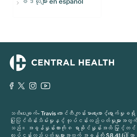
ဗီဒီယိုများ en español
သတိပေးချက်- Travis ကောင်တီ ကျန်းမာရေးစောင့်ရှောက်မှ
ပြုပြင်ထိန်းသိမ်းမှုနှင့် လုပ်ငန်းလည်ပတ်မှုများအတွက် 
သည်။ အခွန်နှုန်းထားကို ၈ ရာခိုင်နှုန်းအထိ မြှင့်တင်
လုပ်ငန်းလည်ပတ်မှုများအတွက် အခွန်ကို $8.41 (ဒေါ်လာ 