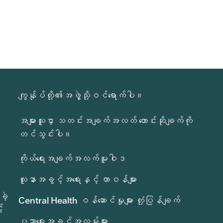
ကျွန်ုပ်တို့၏အဖွဲ့သို့ဝင်ရောက်ပါ။
အများသူငှာ သတင်းအချက်အလတ် တောင်းဆိုချက်ကို
တင်သွင်းပါ။
ကိုယ်ရေးအချက်အလက်မူဝါဒ
လူနာအခွင့်အရေးနှင့် တာဝန်များ
ခဲ့
Central Health ဝန်ဆောင်မှုများ တုံ့ပြန်ချက်
်
ပညာရေးအခွင့်အလမ်းများ