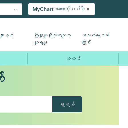
MyChart အကောင့်ဝင်ပါ။
ျားနှင့်
ကြှနျုပျတို့ကိုဆကျသှ
အသက်မွေးဝမ်း
ယျရနျ
ကြောင်း
သတင်း
်
ရှာရန်