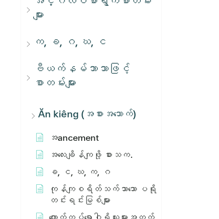
အင်္ဂလိပ်စာရွက်စာတမ်း
များ
က, ခ, ဂ, ဃ, င
ဗီယက်နမ်ဘာသာဖြင့်
စာတမ်းများ
Ăn kiêng (အစားအသောက်)
အ​ancement
အ​လေး​ချိန်​ကျ​ဖို့​ စား​သ​က​.
ခ, င, ဃ, က, ဂ
ကုန်ကျစရိတ်သက်သာသော ပရို
တင်းရင်းမြစ်များ
ကျောက်ကပ်ရောဂါရှိသူများအတွက်