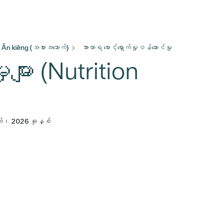
Ăn kiêng (အစားအသောက်)
အာဟာရ စောင့်ရှောက်မှုဝန်ဆောင်မှု
ျား (Nutrition
်၊ 2026 ခုနှစ်