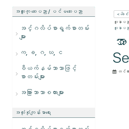
အထူးကု ဆေးပညာ / ပင်မဆေးပညာ
< ခေါင်
လူနာပညာရ
အင်္ဂလိပ်စာရွက်စာတမ်း
လူနာပညာရ
များ
အာ
က, ခ, ဂ, ဃ, င
Se
ဗီယက်နမ်ဘာသာဖြင့်
တင်ထ
စာတမ်းများ
အခြားဘာသာစကားများ
အလုံးစုံကျန်းမာရေး