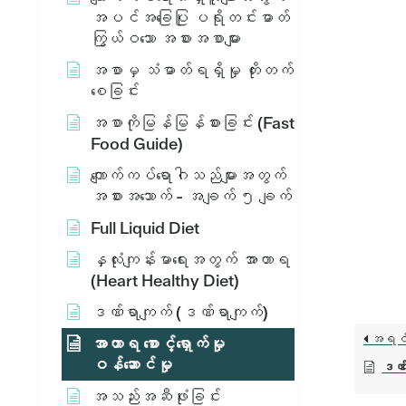
အပင်အခြေပြု ပရိုတင်းဓာတ်
ကြွယ်ဝသော အစားအစာများ
အစာမှ သံဓာတ်ရရှိမှု တိုးတက်
စေခြင်း
အစာကိုမြန်မြန်စားခြင်း (Fast
Food Guide)
ကျောက်ကပ်ရောဂါသည်များအတွက်
အစားအသောက် - အချက် ၅ ချက်
Full Liquid Diet
နှလုံးကျန်းမာရေးအတွက် အာဟာရ
(Heart Healthy Diet)
ဒဏ်ရာကျက် (ဒဏ်ရာကျက်)
အရင
အာဟာရ စောင့်ရှောက်မှု
ဝန်ဆောင်မှု
ဒဏ်
အသည်းအဆီဖုံးခြင်း