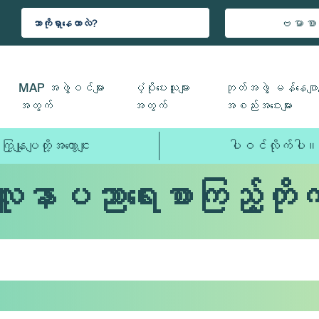
ဗမာစာ
MAP အဖွဲ့ဝင်များ
ပံ့ပိုးပေးသူများ
ဘုတ်အဖွဲ့ မန်နေဂျာမ
အတွက်
အတွက်
အစည်းအဝေးများ
ကြှနျုပျတို့အကွောငျး
ပါဝင်လိုက်ပါ။
လူနာပညာရေးစာကြည့်တိုက