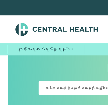
အဓိက
အကြောင်းအရာ
သို့
ကျော်သွား
ပါ။
ကျန်းမာရေးစောင့်ရှောက်မှုရယူပါ။