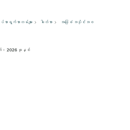
်စာရွက်စာတမ်းများ
ဓါတ်စာ
အခြေခံ အပိုင်းအစ
်၊ 2026 ခုနှစ်