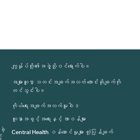
ကျွန်ုပ်တို့၏အဖွဲ့သို့ဝင်ရောက်ပါ။
အများသူငှာ သတင်းအချက်အလတ် တောင်းဆိုချက်ကို
တင်သွင်းပါ။
ကိုယ်ရေးအချက်အလက်မူဝါဒ
လူနာအခွင့်အရေးနှင့် တာဝန်များ
ခဲ့
Central Health ဝန်ဆောင်မှုများ တုံ့ပြန်ချက်
်