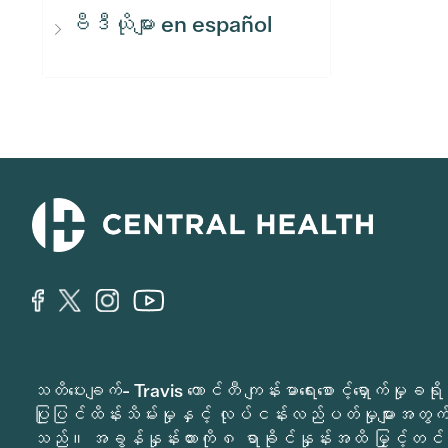
ဗီဒီယိုများ en español
သတိပေးချက်- Travis ကောင်တီ ကျန်းမာရေးစောင့်ရှောက်မှ
ပြုပြင်ထိန်းသိမ်းမှုနှင့် လုပ်ငန်းလည်ပတ်မှုများအတွက် 
သည်။ အခွန်နှုန်းထားကို ၈ ရာခိုင်နှုန်းအထိ မြှင့်တင်