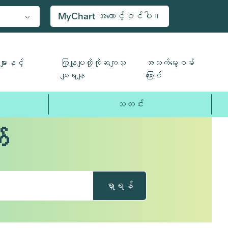
MyChart အကောင့်ဝင်ပါ။
ျားနှင့်
ကြှနျုပျတို့ကိုဆကျသှ
အသက်မွေးဝမ်း
ယျရနျ
ကြောင်း
သတင်း
်
ရှာရန်