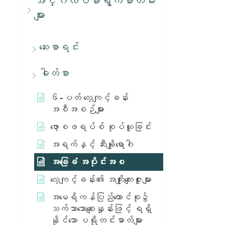
အင်္ဂလိပ်စာရွက်စာတမ်း
များ
ဆေးစာရင်း
ဓါတ်စာ
၆-ပတ် လေ့ကျင့်ခန်း
အစီအစဉ်များ
ဖော့စဖရပ်စ် စုပ်ယူခြင်း
အရက်နှင့် ဆီးချိုရောဂါ
အခြေခံ အပိုင်းအစ
လေ့ကျင့်ခန်း၏ အကျိုးကျေးဇူးများ
အမေရိကန်ပြည်ထောင်စု၌
သက်သာသောစျေးနှုန်းဖြင့် ရရှိ
နိုင်သော ပရိုတင်းဓာတ်များ