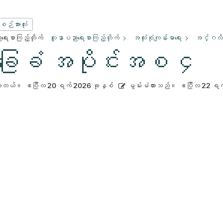
းစဉ်အားလုံး
ေးစာကြည့်တိုက်
လူနာပညာရေးစာကြည့်တိုက်
အလုံးစုံကျန်းမာရေး
အင်္ဂလိပ
ြေခံ အပိုင်းအစ ၄
ားတယ်။
ဧပြီလ 20 ရက် 2026 ခုနှစ်
မွမ်းမံထားသည်။
ဧပြီလ 22 ရက