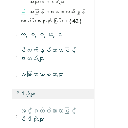
အချက်အလက်များ
အမြန်အစားအစာလမ်းညွှန်
ဆောင်းပါးအားလုံးကို ပြပါ။
( 42 )
က, ခ, ဂ, ဃ, င
ဗီယက်နမ်ဘာသာဖြင့်
စာတမ်းများ
အခြားဘာသာစကားများ
ဗီဒီယိုများ
အင်္ဂလိပ်ဘာသာဖြင့်
ဗီဒီယိုများ