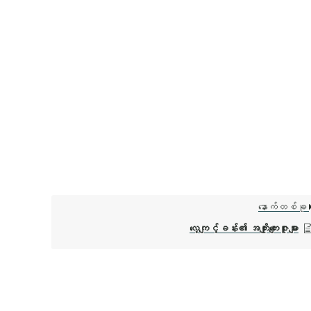
နောက်တစ်ခု
လေ့ကျင့်ခန်း၏ အကျိုးကျေးဇူးများ