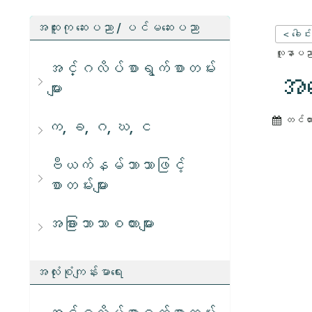
အထူးကု ဆေးပညာ / ပင်မဆေးပညာ
< ခေါင်
လူနာပညာရ
အင်္ဂလိပ်စာရွက်စာတမ်း
အခ
များ
တင်ထ
က, ခ, ဂ, ဃ, င
ဗီယက်နမ်ဘာသာဖြင့်
စာတမ်းများ
အခြားဘာသာစကားများ
အလုံးစုံကျန်းမာရေး