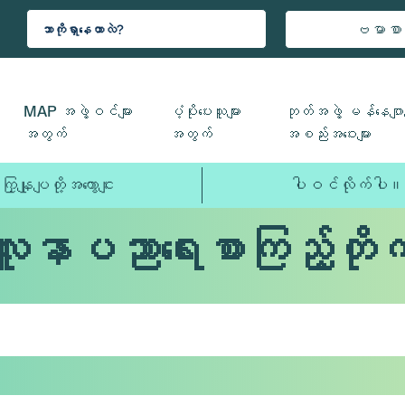
ဗမာစာ
MAP အဖွဲ့ဝင်များ
ပံ့ပိုးပေးသူများ
ဘုတ်အဖွဲ့ မန်နေဂျာမ
အတွက်
အတွက်
အစည်းအဝေးများ
ကြှနျုပျတို့အကွောငျး
ပါဝင်လိုက်ပါ။
လူနာပညာရေးစာကြည့်တိုက