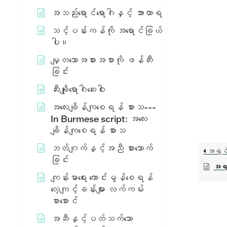
အသည်းရောင်ရောဂါနှင့် အာဟာရ
သင့်ပန်းကန်ကို အရောင်ခြယ်
ပါ။
မျှတသောအစားအစာကို ဖန်တီး
ခြင်း
ဆီးချိုရောဂါဆေးဝါး
အ​လေး​ချိန်​ကျ​စေ​ရန်​ စား​သ​ ---
In Burmese script: အ​လေး​
ချိန်​ကျ​စေ​ရန်​ စား​သ​
ဘတ်ဂျက်နှင့်အညီ စားသောက်
အရင
ခြင်း
အရက်
ကျန်းမာရေး ကောင်းမွန်စေရန်
လေ့ကျင့်ခန်းများ လက်ကမ်း
စာစောင်
အဆီနှင့်ပတ်သက်သော