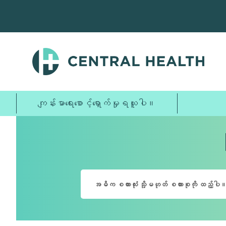
အဓိက
အကြောင်းအရာ
သို့
ကျော်သွား
ပါ။
ကျန်းမာရေးစောင့်ရှောက်မှုရယူပါ။