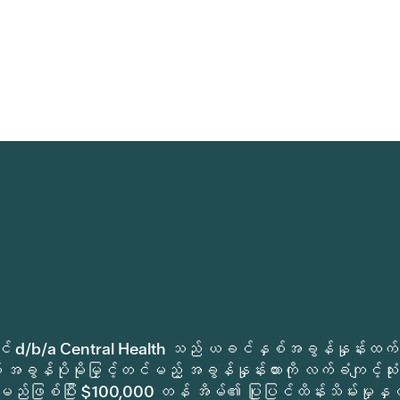
ုခရိုင် d/b/a Central Health သည် ယခင်နှစ်အခွန်နှုန်းထက်
အခွန်ပိုမိုမြှင့်တင်မည့် အခွန်နှုန်းထားကို လက်ခံကျင့်သုံး
မည်ဖြစ်ပြီး $100,000 တန် အိမ်၏ ပြုပြင်ထိန်းသိမ်းမှုနှင့