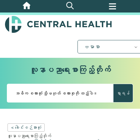
အဓိက
အကြောင်းအရာ
သို့
ကျော်သွား
ပါ။
ဗမာစာ
လူနာပညာရေးစာကြည့်တိုက်
ရှာရန်
< ခေါင်းစဉ်အားလုံး
လူနာပညာရေးစာကြည့်တိုက်