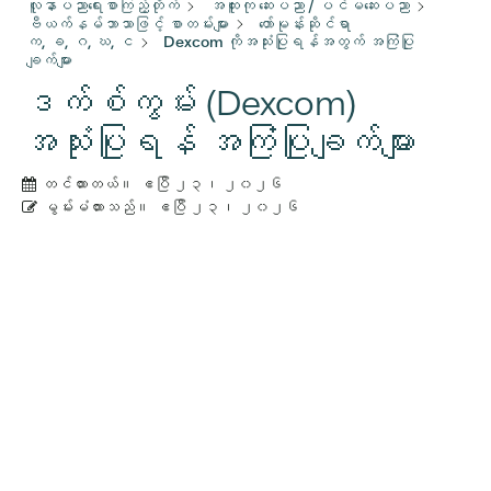
လူနာပညာရေးစာကြည့်တိုက်
အထူးကု ဆေးပညာ / ပင်မဆေးပညာ
ဗီယက်နမ်ဘာသာဖြင့် စာတမ်းများ
ဟော်မုန်းဆိုင်ရာ
က, ခ, ဂ, ဃ, င
Dexcom ကိုအသုံးပြုရန်အတွက် အကြံပြု
ချက်များ
ဒက်စ်ကွမ်း (Dexcom)
အသုံးပြုရန် အကြံပြုချက်များ
တင်ထားတယ်။
ဧပြီ ၂၃၊ ၂၀၂၆
မွမ်းမံထားသည်။
ဧပြီ ၂၃၊ ၂၀၂၆