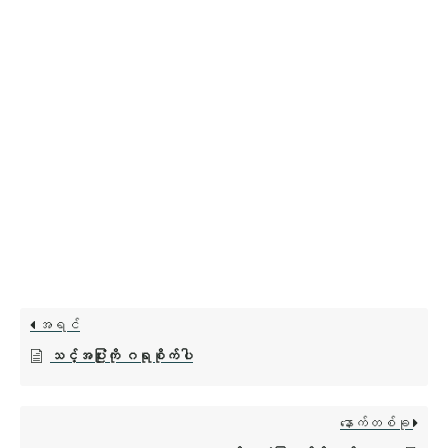
အရင်
သင့်အပြုံးကို ဂရုစိုက်ပါ
နောက်တစ်ခု