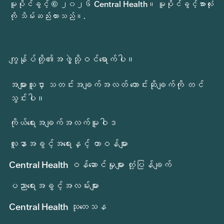
မူပိုင်ခွင့် © ၂၀၂၆ Central Health။ မူပိုင်ခွင့်အားလုံး
ကို သိမ်းဆည်းထားသည်။.
ကျွန်ုပ်တို့၏အဖွဲ့သို့ဝင်ရောက်ပါ။
အများသူငှာ သတင်းအချက်အလတ် တောင်းဆိုချက်ကို တင်
သွင်းပါ။
ကိုယ်ရေးအချက်အလက်မူဝါဒ
လူနာအခွင့်အရေးနှင့် တာဝန်များ
Central Health ဝန်ဆောင်မှုများ တုံ့ပြန်ချက်
ပညာရေးအခွင့်အလမ်းများ
Central Health သုတေသန