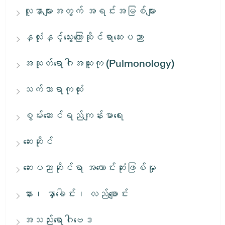
လူနာများအတွက် အရင်းအမြစ်များ
နှလုံးနှင့်သွေးကြောဆိုင်ရာဆေးပညာ
အဆုတ်ရောဂါအထူးကု (Pulmonology)
သက်သာရာကုထုံး
စွမ်းဆောင်ရည်ကျန်းမာရေး
ဆေးဆိုင်
ဆေးပညာဆိုင်ရာ အကောင်းဆုံးဖြစ်မှု
နား၊ နှာခေါင်း၊ လည်ချောင်း
အသည်းရောဂါဗေဒ