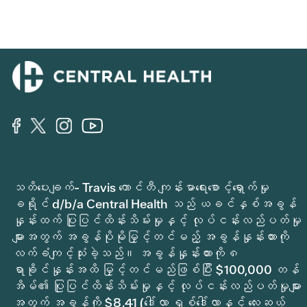
သတိပေးချက်- Travis ကောင်တီ ကျန်းမာရေးစောင့်ရှောက်မှု
ခရိုင် d/b/a Central Health သည် ယခင်နှစ်အခွန်
နှုန်းထက် ပြုပြင်ထိန်းသိမ်းမှုနှင့် လုပ်ငန်းလည်ပတ်မှု
များအတွက် အခွန်ပိုမိုမြှင့်တင်မည့် အခွန်နှုန်းထားကို
လက်ခံကျင့်သုံးခဲ့သည်။ အခွန်နှုန်းထားကို ၈
ရာခိုင်နှုန်းအထိ မြှင့်တင်မည်ဖြစ်ပြီး $100,000 တန်
အိမ်၏ ပြုပြင်ထိန်းသိမ်းမှုနှင့် လုပ်ငန်းလည်ပတ်မှုများ
အတွက် အခွန်ကို $8.41 (ဒေါ်လာ ရှစ်ဒေါ်လာနှင့် လေးဆယ့်