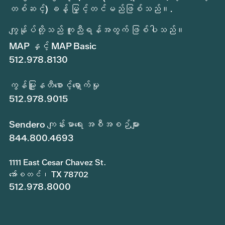
တစ်ဆင့်) ခန့် မြှင့်တင်မည်ဖြစ်သည်။.
ကျွန်ုပ်တို့သည် ကူညီရန်အတွက် ဖြစ်ပါသည်။
MAP နှင့် MAP Basic
512.978.8130
ကွန်မြူနတီစောင့်ရှောက်မှု
512.978.9015
Sendero ကျန်းမာရေး အစီအစဉ်များ
844.800.4693
1111 East Cesar Chavez St.
အော်စတင်၊ TX 78702
512.978.8000