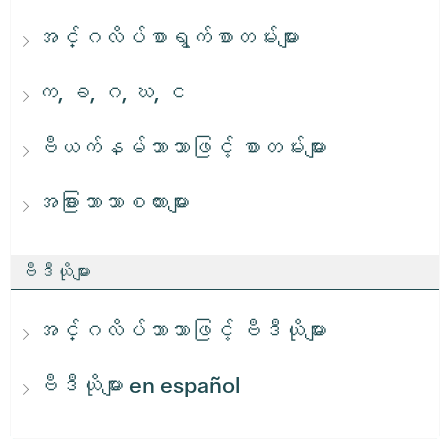
အင်္ဂလိပ်စာရွက်စာတမ်းများ
က, ခ, ဂ, ဃ, င
ဗီယက်နမ်ဘာသာဖြင့် စာတမ်းများ
အခြားဘာသာစကားများ
ဗီဒီယိုများ
အင်္ဂလိပ်ဘာသာဖြင့် ဗီဒီယိုများ
ဗီဒီယိုများ en español