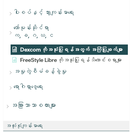
ပါးစပ်နှင့် သွားကျန်းမာရေး
ဟော်မုန်းဆိုင်ရာ
က, ခ, ဂ, ဃ, င
Dexcom ကိုအသုံးပြုရန်အတွက် အကြံပြုချက်များ
FreeStyle Libre ကိုအသုံးပြုရန်သိကောင်းစရာများ
အမှုတွဲစီမံခန့်ခွဲမှု
ရောဂါရှာဖွေရေး
အခြားဘာသာစကားများ
အလုံးစုံကျန်းမာရေး