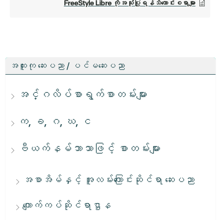
FreeStyle Libre ကိုအသုံးပြုရန်သိကောင်းစရာများ
အထူးကု ဆေးပညာ / ပင်မဆေးပညာ
အင်္ဂလိပ်စာရွက်စာတမ်းများ
က, ခ, ဂ, ဃ, င
ဗီယက်နမ်ဘာသာဖြင့် စာတမ်းများ
အစာအိမ်နှင့် အူလမ်းကြောင်းဆိုင်ရာ ဆေးပညာ
ကျောက်ကပ်ဆိုင်ရာဌာန