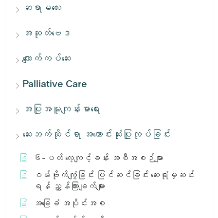
ဆရာမလေး
အဆုတ်ဗေဒ
ကျောက်ကပ်ဆေး
Palliative Care
အပြုအမူကျန်းမာရေး
ဆေးဘက်ဆိုင်ရာ အကောင်းဆုံးပြုလုပ်ခြင်း
၆-ပတ် လေ့ကျင့်ခန်း အစီအစဉ်များ
ဝမ်းဗိုက်ကျွံခြင်း ပြင်ဆင်ခြင်း ဆေးရုံမှဆင်း
ရန် ညွှန်ကြားချက်များ
အခြေခံ အပိုင်းအစ