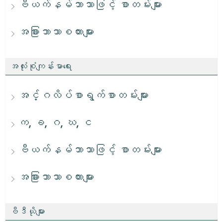
ဗီယက်နမ်ဘာသာဖြင့် စာတမ်းများ
အခြားဘာသာစကားများ
အလုံးစုံကျန်းမာရေး
အင်္ဂလိပ်စာရွက်စာတမ်းများ
က, ခ, ဂ, ဃ, င
ဗီယက်နမ်ဘာသာဖြင့် စာတမ်းများ
အခြားဘာသာစကားများ
ဗီဒီယိုများ