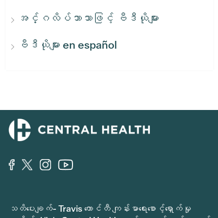
အင်္ဂလိပ်ဘာသာဖြင့် ဗီဒီယိုများ
ဗီဒီယိုများ en español
သတိပေးချက်- Travis ကောင်တီ ကျန်းမာရေးစောင့်ရှောက်မှု