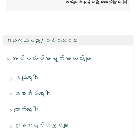
ဘတ်ဂျက်နှင့်အညီ စားသောက်ခြင်း
အထူးကု ဆေးပညာ / ပင်မဆေးပညာ
အင်္ဂလိပ်စာရွက်စာတမ်းများ
နှလုံးရောဂါ
အစာအိမ်ရောဂါ
ကျောက်ရောဂါ
လူနာအရင်းအမြစ်များ