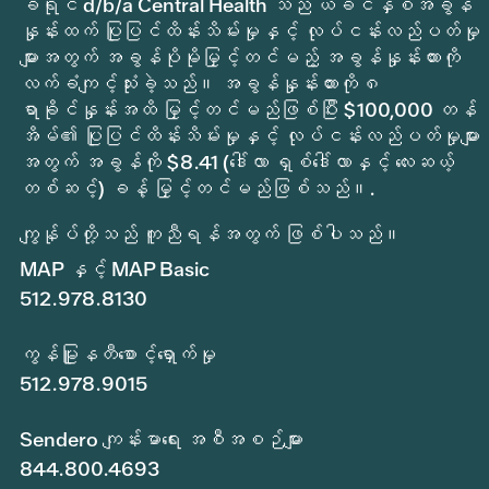
ခရိုင် d/b/a Central Health သည် ယခင်နှစ်အခွန်
နှုန်းထက် ပြုပြင်ထိန်းသိမ်းမှုနှင့် လုပ်ငန်းလည်ပတ်မှု
များအတွက် အခွန်ပိုမိုမြှင့်တင်မည့် အခွန်နှုန်းထားကို
လက်ခံကျင့်သုံးခဲ့သည်။ အခွန်နှုန်းထားကို ၈
ရာခိုင်နှုန်းအထိ မြှင့်တင်မည်ဖြစ်ပြီး $100,000 တန်
အိမ်၏ ပြုပြင်ထိန်းသိမ်းမှုနှင့် လုပ်ငန်းလည်ပတ်မှုများ
အတွက် အခွန်ကို $8.41 (ဒေါ်လာ ရှစ်ဒေါ်လာနှင့် လေးဆယ့်
တစ်ဆင့်) ခန့် မြှင့်တင်မည်ဖြစ်သည်။.
ကျွန်ုပ်တို့သည် ကူညီရန်အတွက် ဖြစ်ပါသည်။
MAP နှင့် MAP Basic
512.978.8130
ကွန်မြူနတီစောင့်ရှောက်မှု
512.978.9015
Sendero ကျန်းမာရေး အစီအစဉ်များ
844.800.4693