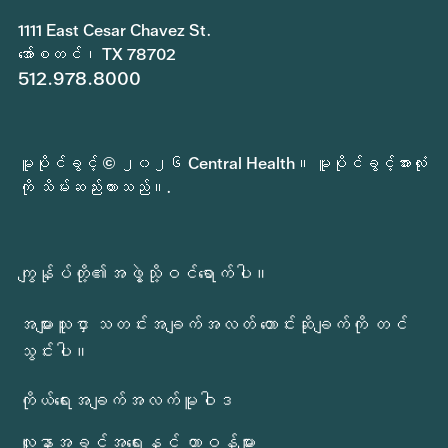
1111 East Cesar Chavez St.
အော်စတင်၊ TX 78702
512.978.8000
မူပိုင်ခွင့် © ၂၀၂၆ Central Health။ မူပိုင်ခွင့်အားလုံး
ကို သိမ်းဆည်းထားသည်။.
ကျွန်ုပ်တို့၏အဖွဲ့သို့ဝင်ရောက်ပါ။
အများသူငှာ သတင်းအချက်အလတ် တောင်းဆိုချက်ကို တင်
သွင်းပါ။
ကိုယ်ရေးအချက်အလက်မူဝါဒ
လူနာအခွင့်အရေးနှင့် တာဝန်များ