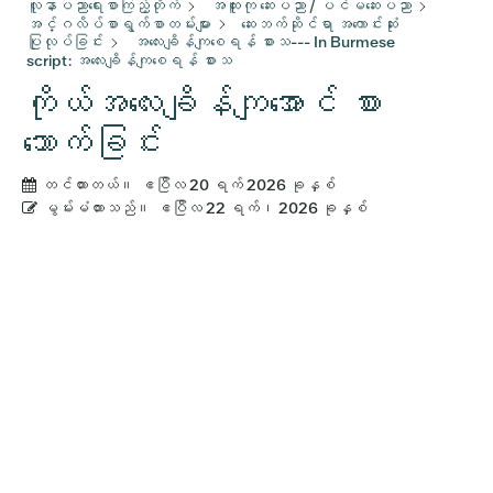
လူနာပညာရေးစာကြည့်တိုက်
အထူးကု ဆေးပညာ / ပင်မဆေးပညာ
အင်္ဂလိပ်စာရွက်စာတမ်းများ
ဆေးဘက်ဆိုင်ရာ အကောင်းဆုံး
ပြုလုပ်ခြင်း
အ​လေး​ချိန်​ကျ​စေ​ရန်​ စား​သ​ --- In Burmese
script: အ​လေး​ချိန်​ကျ​စေ​ရန်​ စား​သ​
ကိုယ်အလေးချိန်ကျအောင် စား
သောက်ခြင်း
တင်ထားတယ်။
ဧပြီလ 20 ရက် 2026 ခုနှစ်
မွမ်းမံထားသည်။
ဧပြီလ 22 ရက်၊ 2026 ခုနှစ်