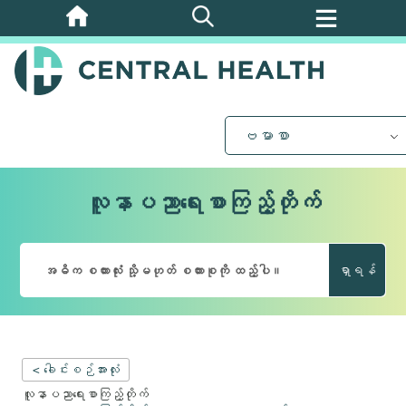
အဓိက
အကြောင်းအရာ
သို့
ကျော်သွား
ပါ။
ဗမာစာ
လူနာပညာရေးစာကြည့်တိုက်
ရှာရန်
< ခေါင်းစဉ်အားလုံး
လူနာပညာရေးစာကြည့်တိုက်