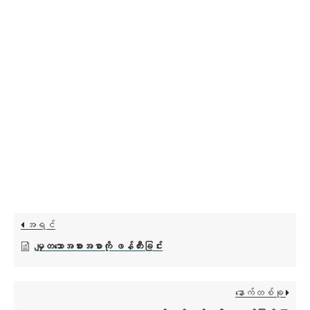
အရင်
မျှတသောအစားအစာကို ဖန်တီးခြင်း
နောက်တစ်ခု