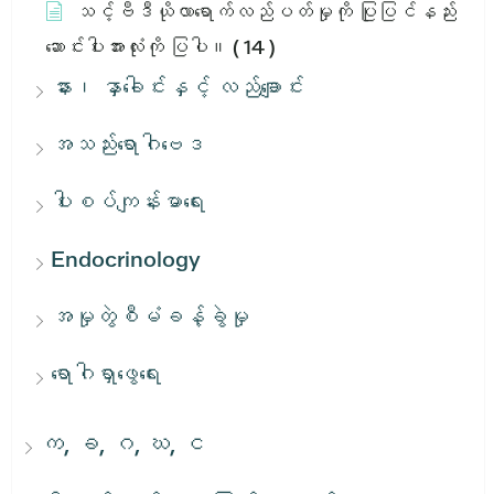
သင့်ဗီဒီယိုလာရောက်လည်ပတ်မှုကို ပြုပြင်နည်း
ဆောင်းပါးအားလုံးကို ပြပါ။
( 14 )
နား၊ နှာခေါင်းနှင့် လည်ချောင်း
အသည်းရောဂါဗေဒ
ပါးစပ်ကျန်းမာရေး
Endocrinology
အမှုတွဲစီမံခန့်ခွဲမှု
ရောဂါရှာဖွေရေး
က, ခ, ဂ, ဃ, င