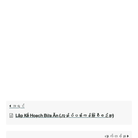
အရင်
Lập Kế Hoạch Bữa Ăn (ကျွန်ုပ်ပန်းကန်ပြားစီစဉ်သူ)
နောက်တစ်ခု