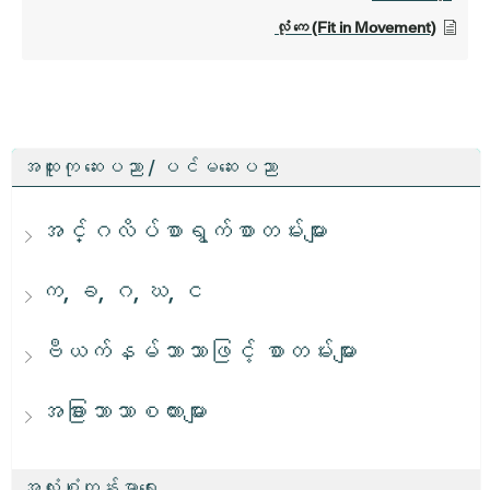
လုံ ကေ (Fit in Movement)
အထူးကု ဆေးပညာ / ပင်မဆေးပညာ
အင်္ဂလိပ်စာရွက်စာတမ်းများ
က, ခ, ဂ, ဃ, င
ဗီယက်နမ်ဘာသာဖြင့် စာတမ်းများ
အခြားဘာသာစကားများ
အလုံးစုံကျန်းမာရေး