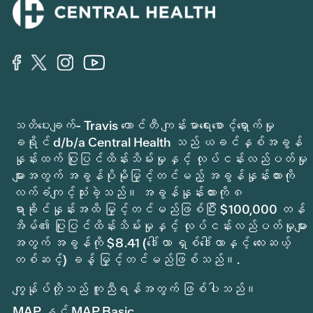
သတိပေးချက်- Travis ကောင်တီ ကျန်းမာရေးစောင့်ရှောက်မှု
ခရိုင် d/b/a Central Health သည် ယခင်နှစ်အခွန်
နှုန်းထက် ပြုပြင်ထိန်းသိမ်းမှုနှင့် လုပ်ငန်းလည်ပတ်မှု
များအတွက် အခွန်ပိုမိုမြှင့်တင်မည့် အခွန်နှုန်းထားကို
လက်ခံကျင့်သုံးခဲ့သည်။ အခွန်နှုန်းထားကို ၈
ရာခိုင်နှုန်းအထိ မြှင့်တင်မည်ဖြစ်ပြီး $100,000 တန်
အိမ်၏ ပြုပြင်ထိန်းသိမ်းမှုနှင့် လုပ်ငန်းလည်ပတ်မှုများ
အတွက် အခွန်ကို $8.41 (ဒေါ်လာ ရှစ်ဒေါ်လာနှင့် လေးဆယ့်
တစ်ဆင့်) ခန့် မြှင့်တင်မည်ဖြစ်သည်။.
ကျွန်ုပ်တို့သည် ကူညီရန်အတွက် ဖြစ်ပါသည်။
MAP နှင့် MAP Basic