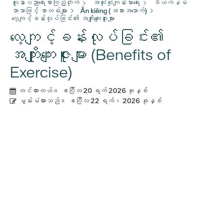
လူနာပညာရေးစာကြည့်တိုက်
အလုံးစုံကျန်းမာရေး
ဗီယက်နမ်
ဘာသာဖြင့် စာတမ်းများ
Ăn kiêng (အစားအသောက်)
လေ့ကျင့်ခန်းလုပ်ခြင်း၏ အကျိုးကျေးဇူးများ
လေ့ကျင့်ခန်းလုပ်ခြင်း၏
အကျိုးကျေးဇူးများ (Benefits of
Exercise)
တင်ထားတယ်။
ဧပြီလ 20 ရက် 2026 ခုနှစ်
မွမ်းမံထားသည်။
ဧပြီလ 22 ရက်၊ 2026 ခုနှစ်