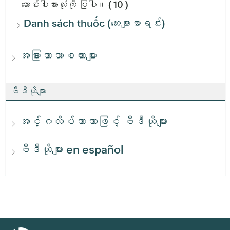
ဆောင်းပါးအားလုံးကို ပြပါ။
( 10 )
Danh sách thuốc (ဆေးများစာရင်း)
အခြားဘာသာစကားများ
ဗီဒီယိုများ
အင်္ဂလိပ်ဘာသာဖြင့် ဗီဒီယိုများ
ဗီဒီယိုများ en español