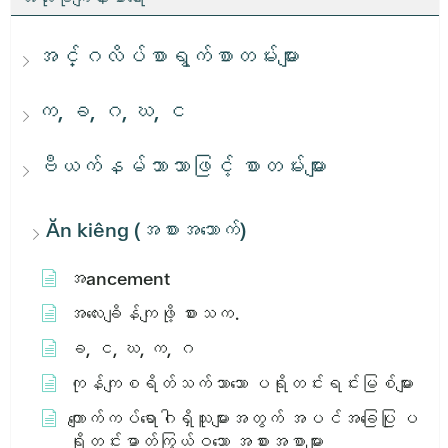
အင်္ဂလိပ်စာရွက်စာတမ်းများ
က, ခ, ဂ, ဃ, င
ဗီယက်နမ်ဘာသာဖြင့် စာတမ်းများ
Ăn kiêng (အစားအသောက်)
အ​ancement
အ​လေး​ချိန်​ကျ​ဖို့​ စား​သ​က​.
ခ, င, ဃ, က, ဂ
ကုန်ကျစရိတ်သက်သာသော ပရိုတင်းရင်းမြစ်များ
ကျောက်ကပ်ရောဂါရှိသူများအတွက် အပင်အခြေပြု ပ
ရိုတင်းဓာတ်ကြွယ်ဝသော အစားအစာများ