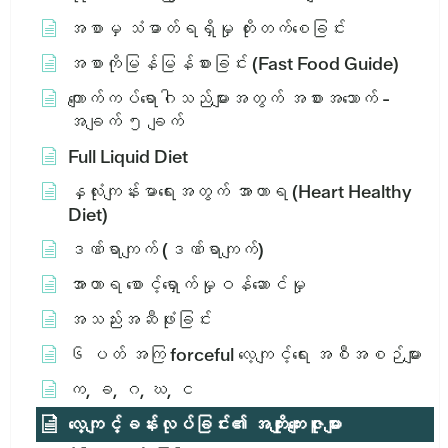
အစာမှ သံဓာတ်ရရှိမှု တိုးတက်စေခြင်း
အစာကိုမြန်မြန်စားခြင်း (Fast Food Guide)
ကျောက်ကပ်ရောဂါသည်များအတွက် အစားအသောက် -
အချက် ၅ ချက်
Full Liquid Diet
နှလုံးကျန်းမာရေးအတွက် အာဟာရ (Heart Healthy
Diet)
ဒဏ်ရာကျက် (ဒဏ်ရာကျက်)
အာဟာရ စောင့်ရှောက်မှုဝန်ဆောင်မှု
အသည်းအဆီဖုံးခြင်း
၆ ပတ် အကြ forceful လေ့ကျင့်ရေး အစီအစဉ်များ
က, ခ, ဂ, ဃ, င
လေ့ကျင့်ခန်းလုပ်ခြင်း၏ အကျိုးကျေးဇူးများ