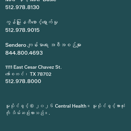
512.978.8130
ကွန်မြူနတီစောင့်ရှောက်မှု
512.978.9015
Sendero ကျန်းမာရေး အစီအစဉ်များ
844.800.4693
1111 East Cesar Chavez St.
အော်စတင်၊ TX 78702
512.978.8000
မူပိုင်ခွင့် © ၂၀၂၆ Central Health။ မူပိုင်ခွင့်အားလုံး
ကို သိမ်းဆည်းထားသည်။.