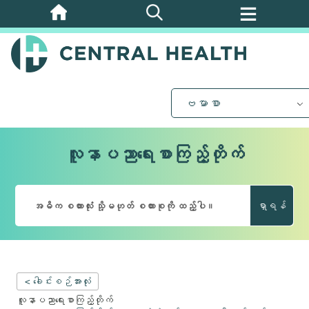
အဓိက
အကြောင်းအရာ
သို့
ကျော်သွား
ပါ။
ဗမာစာ
လူနာပညာရေးစာကြည့်တိုက်
ရှာရန်
< ခေါင်းစဉ်အားလုံး
လူနာပညာရေးစာကြည့်တိုက်