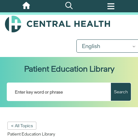
Skip
to
main
content
English
Patient Education Library
Search
< All Topics
Patient Education Library