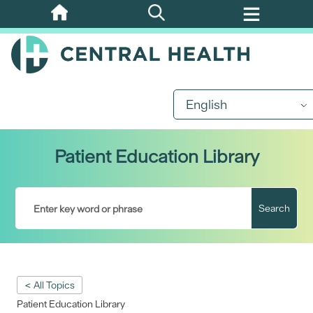
Skip
to
main
content
English
Patient Education Library
Search
< All Topics
Patient Education Library